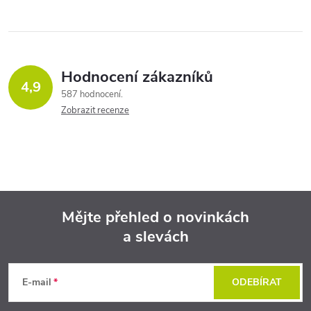
Hodnocení zákazníků
4,9
587 hodnocení
Zobrazit recenze
Mějte přehled o novinkách
a slevách
Z
á
E-mail
ODEBÍRAT