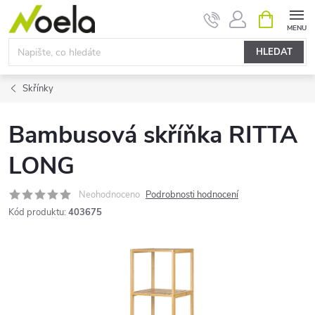
Přejít
NÁKUPNÍ
KOŠÍK
na
obsah
HLEDAT
Skřínky
Bambusová skříňka RITTA
LONG
Neohodnoceno
Podrobnosti hodnocení
Kód produktu:
403675