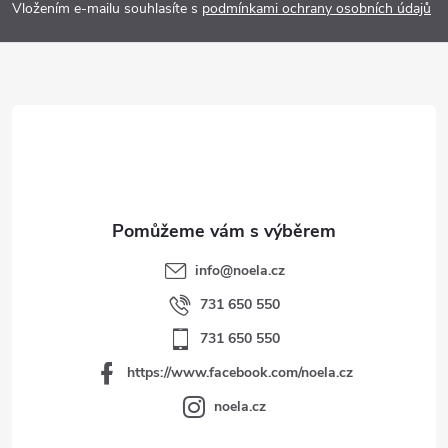
p
Vložením e-mailu souhlasíte s
podmínkami ochrany osobních údajů
a
t
í
info
@
noela.cz
731 650 550
731 650 550
https://www.facebook.com/noela.cz
noela.cz