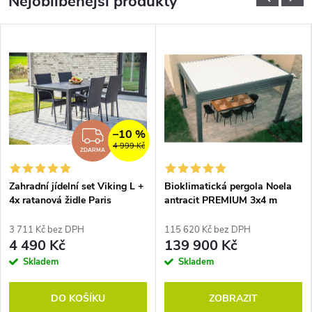
Nejoblíbenější produkty
–10 %
ZDARMA
4 999 Kč
ZDARMA
Zahradní jídelní set Viking L +
Bioklimatická pergola Noela
4x ratanová židle Paris
antracit PREMIUM 3x4 m
3 711 Kč bez DPH
115 620 Kč bez DPH
4 490 Kč
139 900 Kč
Skladem
Skladem
DO KOŠÍKU
ZOBRAZIT