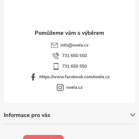
í
info
@
noela.cz
731 650 550
731 650 550
https://www.facebook.com/noela.cz
noela.cz
Informace pro vás