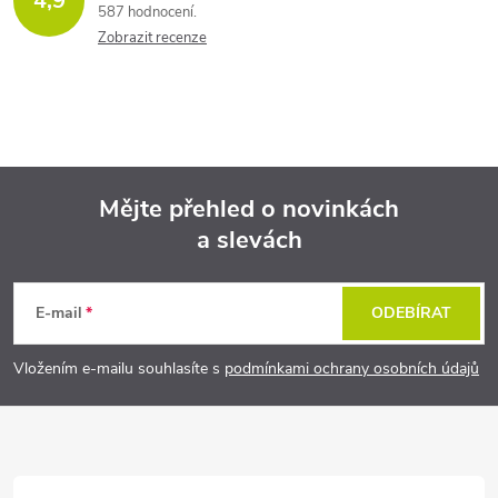
4,9
587 hodnocení
Zobrazit recenze
Mějte přehled o novinkách
a slevách
Z
á
E-mail
ODEBÍRAT
p
Vložením e-mailu souhlasíte s
podmínkami ochrany osobních údajů
a
t