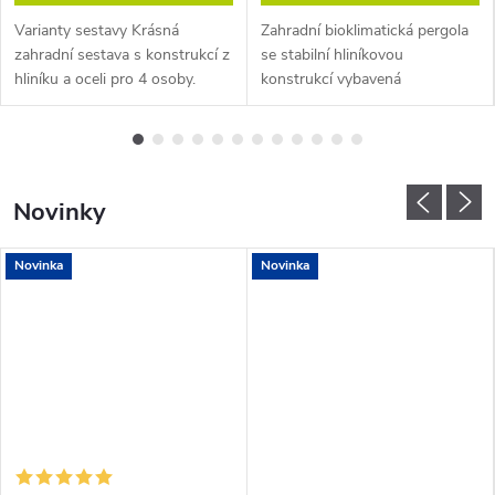
Varianty sestavy Krásná
Zahradní bioklimatická pergola
zahradní sestava s konstrukcí z
se stabilní hliníkovou
hliníku a oceli pro 4 osoby.
konstrukcí vybavená
Sestavu tvoří moderní kovový
stahovacími screenovými
stůl a 4 pohodlné stohovatelné
roletami a sklápěcími lamelami s
židle Paris....
LED osvětlením. Před
vložením...
Novinky
Novinka
Novinka