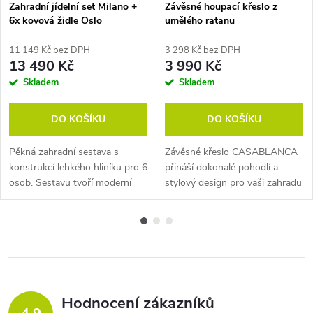
Zahradní jídelní set Milano +
Závěsné houpací křeslo z
6x kovová židle Oslo
umělého ratanu
CASABLANCA
11 149 Kč bez DPH
3 298 Kč bez DPH
13 490 Kč
3 990 Kč
Skladem
Skladem
DO KOŠÍKU
DO KOŠÍKU
Pěkná zahradní sestava s
Závěsné křeslo CASABLANCA
konstrukcí lehkého hliníku pro 6
přináší dokonalé pohodlí a
osob. Sestavu tvoří moderní
stylový design pro vaši zahradu
kovový stůl a stohovatelné židle
i interiér. Stabilní konstrukce,
OSLO v černé barvě. Sestava je
měkké polstrování a elegantní
téměř bezúdržbová....
černé provedení z něj dělají...
Hodnocení zákazníků