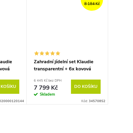
8 184 Kč
laudie
Zahradní jídelní set Klaudie
ovová
transparentní + 6x kovová
židle Pia
6 445 Kč bez DPH
 KOŠÍKU
7 799 Kč
DO KOŠÍKU
Skladem
020000120144
Kód:
345708S2