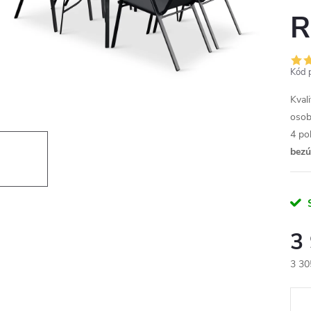
R
Kód 
Kvali
osob
4 po
bezú
3
3 30
Měr
cena