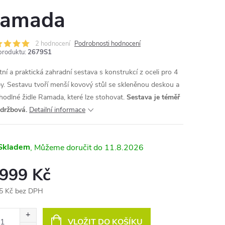
amada
2 hodnocení
Podrobnosti hodnocení
produktu:
2679S1
tní a praktická zahradní sestava s konstrukcí z oceli pro 4
y. Sestavu tvoří menší kovový stůl se skleněnou deskou a
hodlné židle Ramada, které lze stohovat.
Sestava je téměř
držbová.
Detailní informace
Skladem
11.8.2026
 999 Kč
5 Kč bez DPH
ná
:
VLOŽIT DO KOŠÍKU