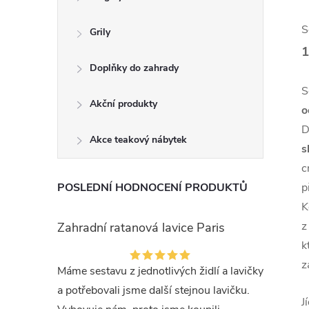
S
Grily
Doplňky do zahrady
S
Akční produkty
o
D
Akce teakový nábytek
s
c
POSLEDNÍ HODNOCENÍ PRODUKTŮ
p
K
z
Zahradní ratanová lavice Paris
k
z
Máme sestavu z jednotlivých židlí a lavičky
a potřebovali jsme další stejnou lavičku.
J