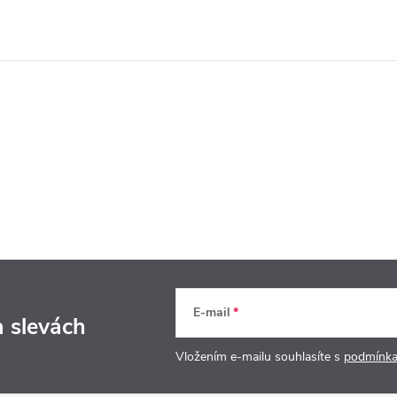
E-mail
a slevách
Vložením e-mailu souhlasíte s
podmínka