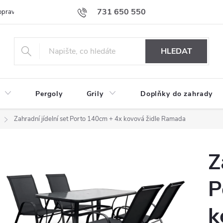
731 650 550
prava nábytku k Vám
Podmínky ochrany osobních údajů
Formulář 
HLEDAT
Pergoly
Grily
Doplňky do zahrady
Zahradní jídelní set Porto 140cm + 4x kovová židle Ramada
Z
P
k