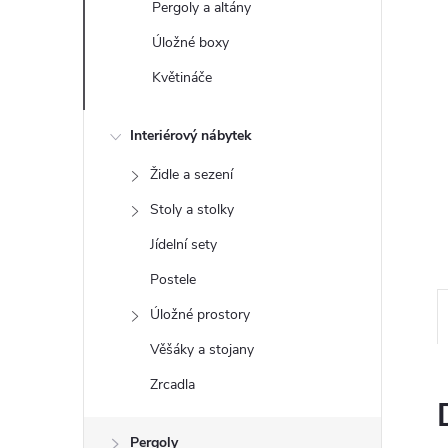
Pergoly a altány
e
Úložné boxy
l
Květináče
Interiérový nábytek
Židle a sezení
Stoly a stolky
Jídelní sety
Postele
Úložné prostory
Věšáky a stojany
Zrcadla
Pergoly