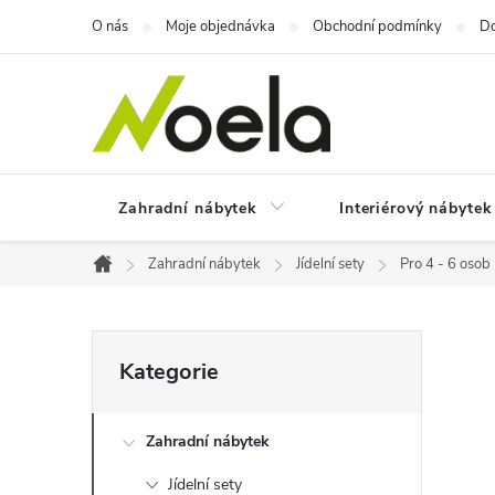
Přejít
O nás
Moje objednávka
Obchodní podmínky
Do
na
obsah
Zahradní nábytek
Interiérový nábytek
Zahradní nábytek
Jídelní sety
Pro 4 - 6 osob
Domů
P
Přeskočit
Kategorie
kategorie
o
Zahradní nábytek
s
Jídelní sety