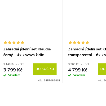
Zahradní jídelní set Klaudie
Zahradní jídelní set K
černý + 4x kovová židle
transparentní + 6x k
Ramada
židle Ramada
3 140 Kč bez DPH
3 966 Kč bez DPH
3 799 Kč
DO KOŠÍKU
4 799 Kč
DO
Skladem
Skladem
Kód:
34570888S1
Kód:
8