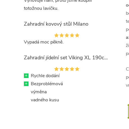
Vyhovuje nám, proto jsme koupili
o
totožnou lavičku.
b
t
Zahradní kovový stůl Milano
p
a
Vypadá moc pěkně.
ž
p
Zahradní jídelní set Viking XL 190cm + 8x kovová židle Ramada
C
+
Rychle dodání
p
+
Bezproblémová
v
výměna
vadného kusu