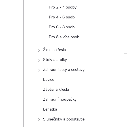
t
Pro 2 - 4 osoby
r
Pro 4 - 6 osob
Pro 6 - 8 osob
a
Pro 8 a více osob
n
Židle a křesla
n
Stoly a stolky
Zahradní sety a sestavy
í
Lavice
p
Závěsná křesla
Zahradní houpačky
a
Lehátka
n
Slunečníky a podstavce