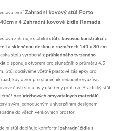
Zahradní kovový stůl Porto
estavu tvoří
140cm
4 Zahradní kovové židle Ramada
a
.
estava zahrnuje stabilní
stůl s kovovou
konstrukcí z
celi
a skleněnou deskou o rozměrech 140 x 80 cm
.
eska stolu vyrobená
z průhledného tvrzeného
kla
disponuje otvorem pro slunečník o průměru 4,5
m. Stůl dodáváme včetně plastové záslepky pro
řípad, kdy otvor pro slunečník nebudete využívat.
ovové části stolu byly ošetřeny proti rzi. Praktický stůl
 téměř
bezúdržbových omyvatelných materiálů
,
terý svým jednoduchým univerzálním designem
apadne do všech venkovních prostor.
ídelní stůl doplňuje komfortní
zahradní židle s