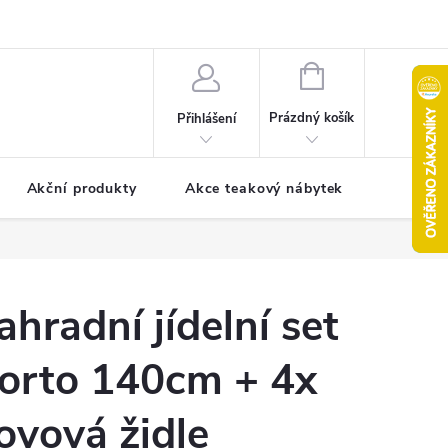
pro reklamaci
Formulář pro odstoupení od smlouvy
NÁKUPNÍ
KOŠÍK
Prázdný košík
Přihlášení
Akční produkty
Akce teakový nábytek
Kontak
ahradní jídelní set
orto 140cm + 4x
ovová židle