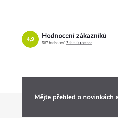
Hodnocení zákazníků
4,9
587 hodnocení
Zobrazit recenze
Z
Mějte přehled o novinkách
á