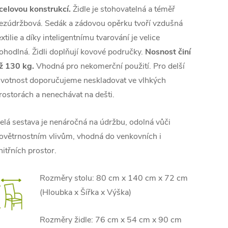
celovou konstrukcí.
Židle je stohovatelná a téměř
ezúdržbová. Sedák a zádovou opěrku tvoří vzdušná
extilie a díky inteligentnímu tvarování je velice
ohodlná. Židli doplňují kovové područky.
Nosnost činí
ž 130 kg.
Vhodná pro nekomerční použití.
Pro delší
ivotnost doporučujeme neskladovat ve vlhkých
rostorách a nenechávat na dešti.
elá sestava je nenáročná na údržbu, odolná vůči
ovětrnostním vlivům, vhodná do venkovních i
nitřních prostor.
Rozměry stolu: 80 cm x 140 cm x 72 cm
(Hloubka x Šířka x Výška)
Rozměry židle: 76 cm x 54 cm x 90 cm