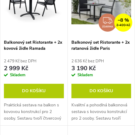
e
p
n
i
–8 %
ZDAR
3 499 Kč
í
ZDARMA
s
p
Balkonový set Ristorante + 2x
Balkonový set Ristorante + 2x
kovová židle Ramada
ratanová židle Paris
p
r
2 479 Kč bez DPH
2 636 Kč bez DPH
r
2 999 Kč
3 190 Kč
o
Skladem
Skladem
o
d
DO KOŠÍKU
DO KOŠÍKU
d
u
Praktická sestava na balkon s
Kvalitní a pohodlná balkonová
u
kovovou konstrukcí pro 2
sestava s kovovou konstrukcí
k
osoby. Sestavu tvoří čtvercový
pro 2 osoby. Sestavu tvoří
k
stůl s deskou z artwoodu a
čtvercový stůl s deskou z
oblíbené stohovatelné
artwoodu a židle z umělého