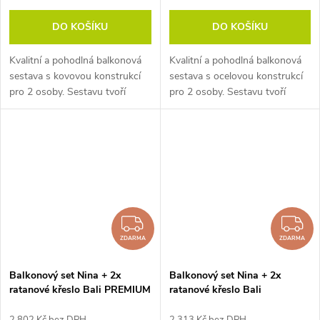
DO KOŠÍKU
DO KOŠÍKU
Kvalitní a pohodlná balkonová
Kvalitní a pohodlná balkonová
sestava s kovovou konstrukcí
sestava s ocelovou konstrukcí
pro 2 osoby. Sestavu tvoří
pro 2 osoby. Sestavu tvoří
čtvercový stůl s deskou z
kulatý stolek s deskou z
artwoodu a židle z umělého
artwoodu a židle z umělého
ratanu ROMA, které lze
ratanu ROMA, které lze
stohovat....
stohovat....
ZDARMA
Z
ZDARMA
ZDARMA
Balkonový set Nina + 2x
Balkonový set Nina + 2x
ratanové křeslo Bali PREMIUM
ratanové křeslo Bali