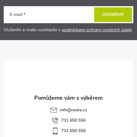
á
E-mail
ODEBÍRAT
p
Vložením e-mailu souhlasíte s
podmínkami ochrany osobních údajů
a
t
í
info
@
noela.cz
731 650 550
731 650 550