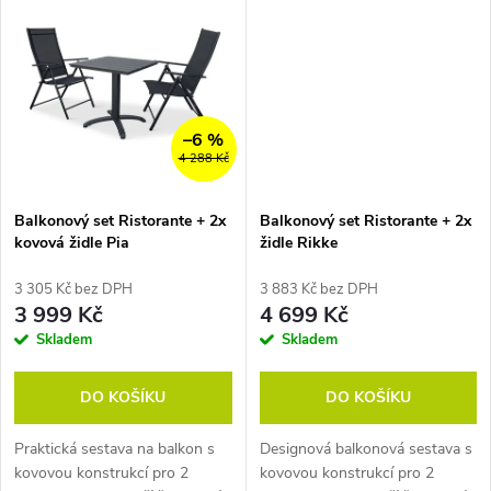
t
židle. Sestava je téměř...
ratanu PARIS, které lze
t
stohovat....
ů
ů
–6 %
4 288 Kč
Balkonový set Ristorante + 2x
Balkonový set Ristorante + 2x
kovová židle Pia
židle Rikke
3 305 Kč bez DPH
3 883 Kč bez DPH
3 999 Kč
4 699 Kč
Skladem
Skladem
DO KOŠÍKU
DO KOŠÍKU
Praktická sestava na balkon s
Designová balkonová sestava s
kovovou konstrukcí pro 2
kovovou konstrukcí pro 2