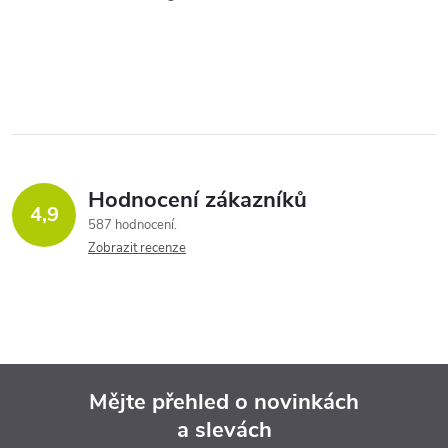
v
k
y
v
ý
Hodnocení zákazníků
p
4,9
587 hodnocení
Zobrazit recenze
i
s
u
Mějte přehled o novinkách
a slevách
Z