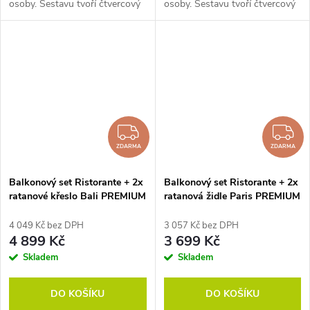
osoby. Sestavu tvoří čtvercový
osoby. Sestavu tvoří čtvercový
stůl s deskou z artwoodu a
stůl s deskou z artwoodu a
polohovací a skládací
moderní židle Rikke v černé
židle. Sestava je téměř...
barvě. Sestava je téměř...
ZDARMA
Z
ZDARMA
ZDARMA
Balkonový set Ristorante + 2x
Balkonový set Ristorante + 2x
ratanové křeslo Bali PREMIUM
ratanová židle Paris PREMIUM
4 049 Kč bez DPH
3 057 Kč bez DPH
4 899 Kč
3 699 Kč
Skladem
Skladem
DO KOŠÍKU
DO KOŠÍKU