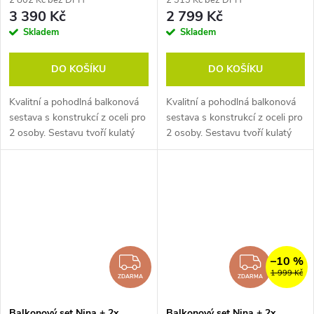
2 802 Kč bez DPH
2 313 Kč bez DPH
3 390 Kč
2 799 Kč
Skladem
Skladem
DO KOŠÍKU
DO KOŠÍKU
Kvalitní a pohodlná balkonová
Kvalitní a pohodlná balkonová
sestava s konstrukcí z oceli pro
sestava s konstrukcí z oceli pro
2 osoby. Sestavu tvoří kulatý
2 osoby. Sestavu tvoří kulatý
stolek s deskou z artwoodu a
stolek s deskou z artwoodu a
stohovatelná křesla z umělého
stohovatelná křesla z umělého
ratanu BALI ve verzi...
ratanu BALI. Sestava...
–10 %
ZDARMA
ZDAR
1 999 Kč
ZDARMA
ZDARMA
Balkonový set Nina + 2x
Balkonový set Nina + 2x