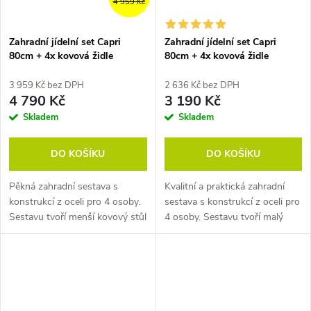
4 959 Kč
Zahradní jídelní set Capri
Zahradní jídelní set Capri
80cm + 4x kovová židle
80cm + 4x kovová židle
Solano
Ramada
3 959 Kč bez DPH
2 636 Kč bez DPH
4 790 Kč
3 190 Kč
Skladem
Skladem
DO KOŠÍKU
DO KOŠÍKU
Pěkná zahradní sestava s
Kvalitní a praktická zahradní
konstrukcí z oceli pro 4 osoby.
sestava s konstrukcí z oceli pro
Sestavu tvoří menší kovový stůl
4 osoby. Sestavu tvoří malý
se skleněnou deskou a
kovový stůl se skleněnou
pohodlné židle Solano, které lze
deskou a 4 pohodlné židle
složit. Sestava...
Ramada, které lze stohovat.
Sestava...