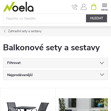
Přejít
NÁKUPNÍ
KOŠÍK
na
obsah
HLEDAT
Zahradní sety a sestavy
Balkonové sety a sestavy
Filtrovat
Ř
Nejprodávanější
a
Nejlevnější
V
Nejdražší
z
ý
Abecedně