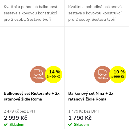
Kvalitní a pohodlná balkonová
Kvalitní a pohodlná balkonová
sestava s kovovou konstrukcí
sestava s kovovou konstrukcí
pro 2 osoby. Sestavu tvoří
pro 2 osoby. Sestavu tvoří
čtvercový stůl s deskou z
čtvercový stůl s deskou z
artwoodu a stohovatelná křesla
artwoodu a židle z umělého
z umělého ratanu BALI ve
ratanu PARIS PREMIUM, které
verzi...
lze...
–14 %
–10 %
ZDARMA
ZDAR
3 499 Kč
1 999 Kč
ZDARMA
ZDARMA
Balkonový set Ristorante + 2x
Balkonový set Nina + 2x
ratanová židle Roma
ratanová židle Roma
2 479 Kč bez DPH
1 479 Kč bez DPH
2 999 Kč
1 790 Kč
Skladem
Skladem