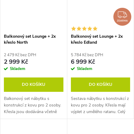
Z
ZDARMA
Balkonový set Lounge + 2x
Balkonový set Lounge + 2x
křeslo North
křeslo Edland
2 479 Kč bez DPH
5 784 Kč bez DPH
2 999 Kč
6 999 Kč
Skladem
Skladem
DO KOŠÍKU
DO KOŠÍKU
Balkonový set nábytku s
Sestava nábytku s konstrukcí z
konstrukcí z kovu pro 2 osoby.
kovu pro 2 osoby. Křesla mají
Křesla jsou dodávána včetně
výplet z umělého ratanu. Celý
podsedáků. Minimální údržba.
set je téměř bezúdržbový.