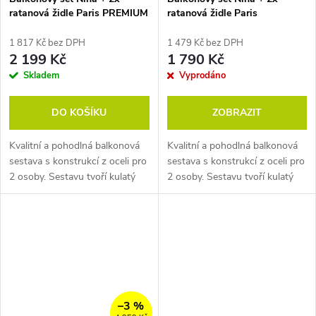
ratanová židle Paris PREMIUM
ratanová židle Paris
1 817 Kč bez DPH
1 479 Kč bez DPH
2 199 Kč
1 790 Kč
Skladem
Vyprodáno
DO KOŠÍKU
ZOBRAZIT
Kvalitní a pohodlná balkonová
Kvalitní a pohodlná balkonová
sestava s konstrukcí z oceli pro
sestava s konstrukcí z oceli pro
2 osoby. Sestavu tvoří kulatý
2 osoby. Sestavu tvoří kulatý
stolek s deskou z artwoodu a
stolek s deskou z artwoodu a
oblíbené stohovatelné židle z
oblíbené stohovatelné židle z
umělého ratanu PARIS ve...
umělého ratanu PARIS....
–3 %