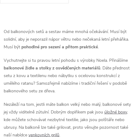
deska stolu, součástí tmavé
polstry.
O
v
Od balkonových setů a sestav máme mnohá očekávání. Musí být
solidní, aby je neporazil nápor větru nebo nečekaná letní přeháňka.
l
Musí být
pohodlné pro sezení a přitom praktické
.
á
Vychutnejte si tu pravou letní pohodu s výrobky Noela. Přinášíme
d
balkonové židle a stolky z osvědčených materiálů
. Dáte přednost
setu z kovu a textilenu nebo nábytku s ocelovou konstrukcí z
a
umělého ratanu? Samozřejmě nabízíme i tradiční řešení v podobě
balkonového setu ze dřeva.
c
í
Nezáleží na tom, jestli máte balkon velký nebo malý, balkonové sety
jej vždy viditelně zútulní. Dobrým doplňkem pak jsou
úložné boxy
,
p
kde můžete schovávat nezbytné textilie, jako jsou polštáře nebo
ubrusy. Na balkoně lze také grilovat, proto věnujte pozornost také
r
naší nabídce
venkovních grilů
.