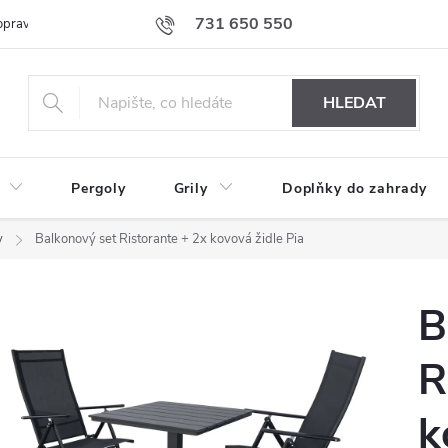
731 650 550
prava nábytku k Vám
Podmínky ochrany osobních údajů
Formulář 
HLEDAT
Pergoly
Grily
Doplňky do zahrady
y
Balkonový set Ristorante + 2x kovová židle Pia
B
R
k