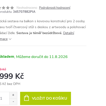
Neohodnoceno
Podrobnosti hodnocení
produktu:
345707882PIA
tická sestava na balkon s kovovou konstrukcí pro 2 osoby.
avu tvoří čtvercový stůl s deskou z artwoodu a polohovací
ádací židle.
Sestava je téměř bezúdržbová.
Detailní
rmace
Skladem
11.8.2026
8 Kč
 999 Kč
5 Kč bez DPH
ná
:
VLOŽIT DO KOŠÍKU