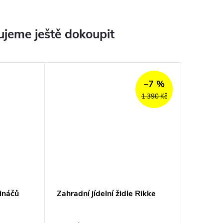
jeme ještě dokoupit
–7 %
1 390 Kč
ináčů
Zahradní jídelní židle Rikke