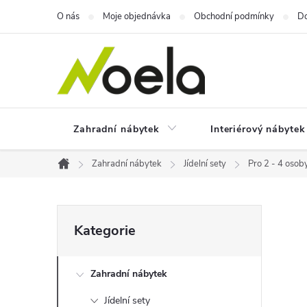
Přejít
O nás
Moje objednávka
Obchodní podmínky
Do
na
obsah
Zahradní nábytek
Interiérový nábytek
Zahradní nábytek
Jídelní sety
Pro 2 - 4 osob
Domů
P
Přeskočit
Kategorie
kategorie
o
Zahradní nábytek
s
Jídelní sety