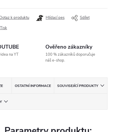
Dotaz k produktu
Hlídací pes
Sdílet
Tisk
YOUTUBE
Ověřeno zákazníky
videa na YT
100 % zákazníků doporučuje
náš e-shop.
ZE
OSTATNÍ INFORMACE
SOUVISEJÍCÍ PRODUKTY
Y
Parametry produktu: