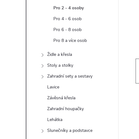
t
Pro 2 - 4 osoby
r
Pro 4 - 6 osob
Pro 6 - 8 osob
a
Pro 8 a více osob
n
Židle a křesla
n
Stoly a stolky
Zahradní sety a sestavy
í
Lavice
p
Závěsná křesla
Zahradní houpačky
a
Lehátka
n
Slunečníky a podstavce