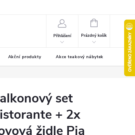
pro reklamaci
Formulář pro odstoupení od smlouvy
NÁKUPNÍ
KOŠÍK
Prázdný košík
Přihlášení
Akční produkty
Akce teakový nábytek
Kontak
alkonový set
istorante + 2x
ovová židle Pia