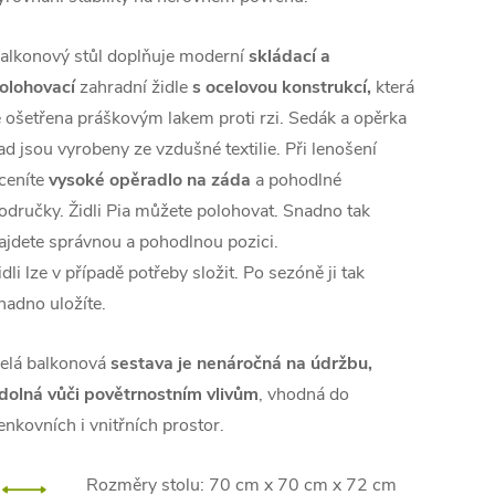
alkonový stůl doplňuje moderní
skládací a
olohovací
zahradní židle
s ocelovou konstrukcí,
která
e ošetřena práškovým lakem proti rzi. Sedák a opěrka
ad jsou vyrobeny ze vzdušné textilie. Při lenošení
ceníte
vysoké opěradlo na záda
a pohodlné
odručky. Židli Pia můžete polohovat. Snadno tak
ajdete správnou a pohodlnou pozici.
idli lze v případě potřeby složit. Po sezóně ji tak
nadno uložíte.
elá balkonová
sestava je nenáročná na údržbu,
dolná vůči povětrnostním vlivům
, vhodná do
enkovních i vnitřních prostor.
Rozměry stolu: 70 cm x 70 cm x 72 cm