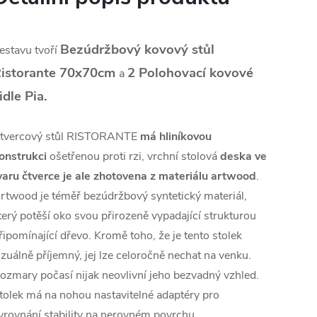
Bezúdržbový kovový stůl
estavu tvoří
istorante 70x70cm
2
Polohovací kovové
a
idle Pia
.
tvercový stůl RISTORANTE
má hliníkovou
onstrukci
ošetřenou proti rzi, vrchní stolová
deska ve
varu čtverce je ale zhotovena z materiálu artwood
.
rtwood je téměř bezúdržbový syntetický materiál,
terý potěší oko svou přirozeně vypadající strukturou
řipomínající dřevo. Kromě toho, že je tento stolek
izuálně příjemný, jej lze celoročně nechat na venku.
ozmary počasí nijak neovlivní jeho bezvadný vzhled.
tolek má na nohou nastavitelné adaptéry pro
yrovnání stability na nerovném povrchu.