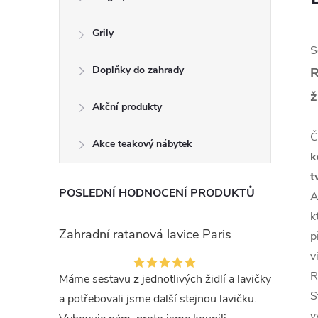
Grily
S
Doplňky do zahrady
R
ž
Akční produkty
Č
Akce teakový nábytek
k
t
POSLEDNÍ HODNOCENÍ PRODUKTŮ
A
k
Zahradní ratanová lavice Paris
p
v
R
Máme sestavu z jednotlivých židlí a lavičky
S
a potřebovali jsme další stejnou lavičku.
v