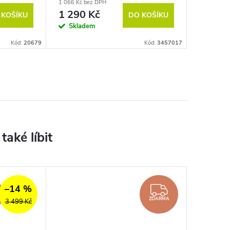
1 066 Kč bez DPH
1 290 Kč
 KOŠÍKU
DO KOŠÍKU
Skladem
Kód:
20679
Kód:
3457017
–14 %
ZDARMA
ZDARMA
ZDARMA
3 499 Kč