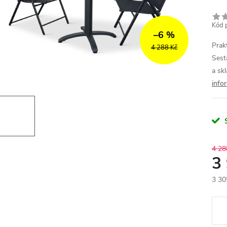
Kód 
–6 %
Prak
4 288 Kč
Sest
a skl
info
4 28
3
3 30
Měr
cena