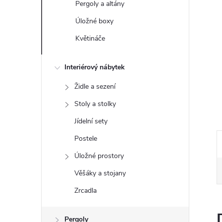
Pergoly a altány
e
Úložné boxy
l
Květináče
Interiérový nábytek
Židle a sezení
Stoly a stolky
Jídelní sety
Postele
Úložné prostory
Věšáky a stojany
Zrcadla
Pergoly