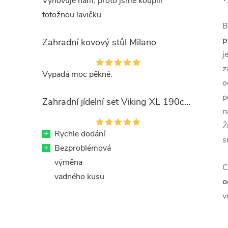
Vyhovuje nám, proto jsme koupili
totožnou lavičku.
B
p
Zahradní kovový stůl Milano
j
z
Vypadá moc pěkně.
o
p
Zahradní jídelní set Viking XL 190cm + 8x kovová židle Ramada
n
Ž
+
Rychle dodání
s
+
Bezproblémová
výměna
C
vadného kusu
o
v