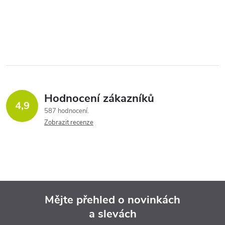
t
přidat k vašemu grilu náš
t
elektromotor a ten již...
O
ů
ů
v
l
á
Hodnocení zákazníků
d
4,9
587 hodnocení
a
Zobrazit recenze
c
í
p
Mějte přehled o novinkách
r
a slevách
Z
v