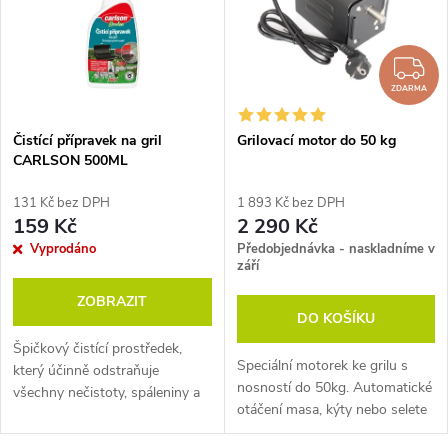
e
p
n
i
Z
í
ZDARMA
s
p
Čistící přípravek na gril
Grilovací motor do 50 kg
CARLSON 500ML
p
r
131 Kč bez DPH
1 893 Kč bez DPH
r
159 Kč
2 290 Kč
o
Vyprodáno
Předobjednávka - naskladníme v
o
září
d
ZOBRAZIT
d
DO KOŠÍKU
u
Špičkový čistící prostředek,
u
Speciální motorek ke grilu s
který účinně odstraňuje
nosností do 50kg. Automatické
k
všechny nečistoty, spáleniny a
otáčení masa, kýty nebo selete
k
mastnotu z grilů a grilovacích
si nyní můžete již dovolit. Stačí
roštů.