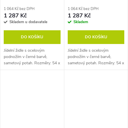
1 064 Kč bez DPH
1 064 Kč bez DPH
1 287 Kč
1 287 Kč
Skladem u dodavatele
Skladem
DO KOŠÍKU
DO KOŠÍKU
Jídelní židle s ocelovým
Jídelní židle s ocelovým
podnožím v černé barvě,
podnožím v černé barvě,
sametový potah. Rozměry: 54 x
sametový potah. Rozměry: 54 x
62 x 84 cm (h x š x v). Sedák z
62 x 84 cm (h x š x v). Sedák z
překližky 9 mm a vrstvou pěny
překližky 9 mm a vrstvou pěny
22 kg/m. Pozn. Židle
22 kg/m. Pozn. Židle
prodáváme...
prodáváme...