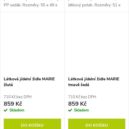
PP sedák. Rozměry: 55 x 49 x
látkový potah. Rozměry: 51 x
83 cm (h x š x v). Typ dřeva:
45 x 86 cm (h x š x v). Tloušťka
Buk. Pozn. Židle prodáváme
oceli 0,9 mm. Pozn. Židle
pouze po baleních (4 ks).
prodáváme pouze po baleních
(4 ks).
Látková jídelní židle MARIE
Látková jídelní židle MARIE
žlutá
tmavě šedá
710 Kč bez DPH
710 Kč bez DPH
859 Kč
859 Kč
Skladem
Skladem
DO KOŠÍKU
DO KOŠÍKU