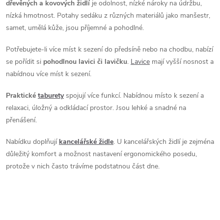
á
dřevěných a kovových židlí
je odolnost, nízké nároky na údržbu,
nízká hmotnost. Potahy sedáku z různých materiálů jako manšestr,
d
samet, umělá kůže, jsou příjemné a pohodlné.
a
Potřebujete-li více míst k sezení do předsíně nebo na chodbu, nabízí
se pořídit si
pohodlnou lavici či lavičku
.
Lavice
mají vyšší nosnost a
c
nabídnou více míst k sezení.
í
Praktické
taburety
spojují více funkcí. Nabídnou místo k sezení a
p
relaxaci, úložný a odkládací prostor. Jsou lehké a snadné na
přenášení.
r
v
Nabídku doplňují
kancelářské židle
. U kancelářských židlí je zejména
důležitý komfort a možnost nastavení ergonomického posedu,
k
protože v nich často trávíme podstatnou část dne.
y
v