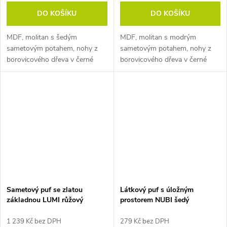
DO KOŠÍKU
DO KOŠÍKU
MDF, molitan s šedým
MDF, molitan s modrým
sametovým potahem, nohy z
sametovým potahem, nohy z
borovicového dřeva v černé
borovicového dřeva v černé
barvě. Rozměry: 35 x 100 x 43
barvě. Rozměry: 35 x 100 x 43
cm (h x š x v).
cm (h x š x v).
Sametový puf se zlatou
Látkový puf s úložným
základnou LUMI růžový
prostorem NUBI šedý
1 239 Kč bez DPH
279 Kč bez DPH