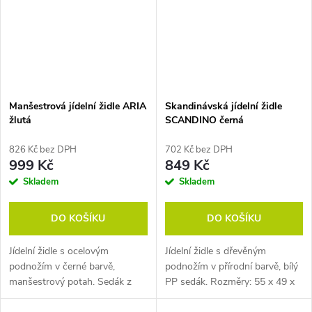
Manšestrová jídelní židle ARIA
Skandinávská jídelní židle
žlutá
SCANDINO černá
826 Kč bez DPH
702 Kč bez DPH
999 Kč
849 Kč
Skladem
Skladem
DO KOŠÍKU
DO KOŠÍKU
Jídelní židle s ocelovým
Jídelní židle s dřevěným
podnožím v černé barvě,
podnožím v přírodní barvě, bílý
manšestrový potah. Sedák z
PP sedák. Rozměry: 55 x 49 x
překližky 9 mm a vrstvou pěny
83 cm (h x š x v). Typ dřeva: