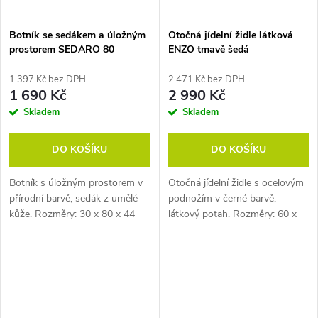
Botník se sedákem a úložným
Otočná jídelní židle látková
prostorem SEDARO 80
ENZO tmavě šedá
1 397 Kč bez DPH
2 471 Kč bez DPH
1 690 Kč
2 990 Kč
Skladem
Skladem
DO KOŠÍKU
DO KOŠÍKU
Botník s úložným prostorem v
Otočná jídelní židle s ocelovým
přírodní barvě, sedák z umělé
podnožím v černé barvě,
kůže. Rozměry: 30 x 80 x 44
látkový potah. Rozměry: 60 x
cm (h x š x v).
60 x 82 cm (h x š x v). Pozn.
Židle prodáváme pouze po
baleních (2 ks).