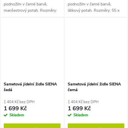
podnožím v černé barvě,
podnožím v černé barvě,
manšestrový potah. Rozměry:
látkový potah. Rozměry: 55 x
55 x 54 x 68 cm (h x š x v).
54 x 68 cm (h x š x v). Pozn.
Pozn. Židle prodáváme pouze
Židle prodáváme pouze po
po baleních (2 ks).
baleních (2 ks).
Sametová jídelní židle SIENA
Sametová jídelní židle SIENA
šedá
černá
1 404 Kč bez DPH
1 404 Kč bez DPH
1 699 Kč
1 699 Kč
Skladem
Skladem