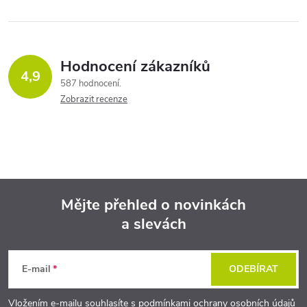
ý
p
i
Hodnocení zákazníků
4,9
s
587 hodnocení
Zobrazit recenze
u
Mějte přehled o novinkách
a slevách
Z
á
E-mail
ODEBÍRAT
p
Vložením e-mailu souhlasíte s
podmínkami ochrany osobních údajů