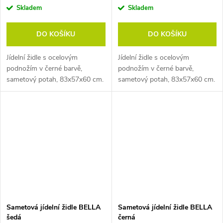
Skladem
Skladem
DO KOŠÍKU
DO KOŠÍKU
Jídelní židle s ocelovým
Jídelní židle s ocelovým
podnožím v černé barvě,
podnožím v černé barvě,
sametový potah, 83x57x60 cm.
sametový potah, 83x57x60 cm.
Pozn. Židle prodáváme pouze
Pozn. Židle prodáváme pouze
po baleních (2 ks).
po baleních (2 ks).
Sametová jídelní židle BELLA
Sametová jídelní židle BELLA
šedá
černá