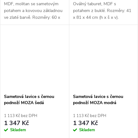
MDF, molitan se sametovým
Oválný taburet, MDF s
potahem a kovovou základnou
potahem z buklé. Rozměry: 41
ve zlaté barvě. Rozměry: 60 x
x 81 x 44 cm (h x š x v).
60 x 40 cm (h x š x v).
Sametová lavice s černou
Sametová lavice s černou
podnoží MOZA šedá
podnoží MOZA modrá
1 113 Kč bez DPH
1 113 Kč bez DPH
1 347 Kč
1 347 Kč
Skladem
Skladem