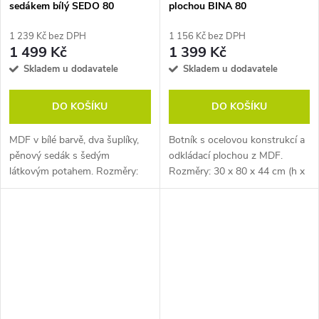
sedákem bílý SEDO 80
plochou BINA 80
1 239 Kč bez DPH
1 156 Kč bez DPH
1 499 Kč
1 399 Kč
Skladem u dodavatele
Skladem u dodavatele
DO KOŠÍKU
DO KOŠÍKU
MDF v bílé barvě, dva šuplíky,
Botník s ocelovou konstrukcí a
pěnový sedák s šedým
odkládací plochou z MDF.
látkovým potahem. Rozměry:
Rozměry: 30 x 80 x 44 cm (h x
30 x 80 x 43 cm (h x š x v).
š x v).