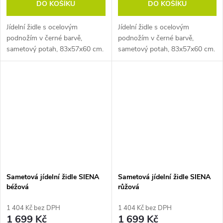
DO KOŠÍKU
DO KOŠÍKU
Jídelní židle s ocelovým
Jídelní židle s ocelovým
podnožím v černé barvě,
podnožím v černé barvě,
sametový potah, 83x57x60 cm.
sametový potah, 83x57x60 cm.
Pozn. Židle prodáváme pouze
Pozn. Židle prodáváme pouze
po baleních (2 ks).
po baleních (2 ks).
Sametová jídelní židle SIENA
Sametová jídelní židle SIENA
béžová
růžová
1 404 Kč bez DPH
1 404 Kč bez DPH
1 699 Kč
1 699 Kč