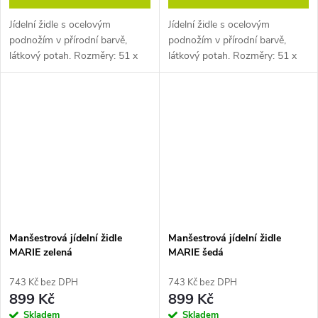
Jídelní židle s ocelovým
Jídelní židle s ocelovým
podnožím v přírodní barvě,
podnožím v přírodní barvě,
látkový potah. Rozměry: 51 x
látkový potah. Rozměry: 51 x
45 x 86 cm (h x š x v). Tloušťka
45 x 86 cm (h x š x v). Tloušťka
oceli 0,9 mm. Pozn. Židle
oceli 0,9 mm. Pozn. Židle
prodáváme pouze po baleních
prodáváme pouze po baleních
(4...
(4 ks).
Manšestrová jídelní židle
Manšestrová jídelní židle
MARIE zelená
MARIE šedá
743 Kč bez DPH
743 Kč bez DPH
899 Kč
899 Kč
Skladem
Skladem