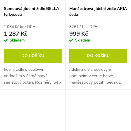
Sametová jídelní židle BELLA
Manšestrová jídelní židle ARIA
tyrkysová
šedá
1 064 Kč bez DPH
826 Kč bez DPH
1 287 Kč
999 Kč
Skladem
Skladem
DO KOŠÍKU
DO KOŠÍKU
Jídelní židle s ocelovým
Jídelní židle s ocelovým
podnožím v černé barvě,
podnožím v černé barvě,
sametový potah. Rozměry: 54 x
manšestrový potah. Sedák z
62 x 84 cm (h x š x v). Sedák z
překližky 9 mm a vrstvou pěny
překližky 9 mm a vrstvou pěny
22 kg/m, tloušťka oceli 19 mm.
22 kg/m. Pozn. Židle
Pozn. Židle prodáváme pouze
prodáváme...
po baleních...