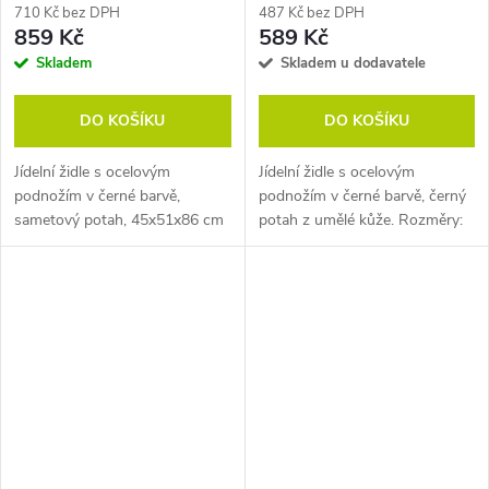
710 Kč bez DPH
487 Kč bez DPH
859 Kč
589 Kč
Skladem
Skladem u dodavatele
DO KOŠÍKU
DO KOŠÍKU
Jídelní židle s ocelovým
Jídelní židle s ocelovým
podnožím v černé barvě,
podnožím v černé barvě, černý
sametový potah, 45x51x86 cm
potah z umělé kůže. Rozměry:
Tloušťka oceli 0,9 mm. Pozn.
51 x 41 x 95 cm (h x š x v).
Židle prodáváme pouze po
Pozn. Židle prodáváme pouze
baleních (4 ks).
po baleních (6 ks).