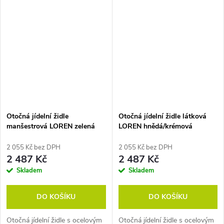
Židle prodáváme pouze po
Židle prodáváme pouze po
baleních (2 ks).
baleních (2 ks).
Otočná jídelní židle
Otočná jídelní židle látková
manšestrová LOREN zelená
LOREN hnědá/krémová
2 055 Kč bez DPH
2 055 Kč bez DPH
2 487 Kč
2 487 Kč
Skladem
Skladem
DO KOŠÍKU
DO KOŠÍKU
Otočná jídelní židle s ocelovým
Otočná jídelní židle s ocelovým