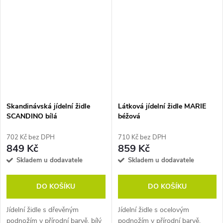
22 kg/m, tloušťka oceli 19 mm.
Buk. Pozn. Židle prodáváme
Pozn. Židle prodáváme pouze
pouze po baleních (4 ks).
po baleních...
Skandinávská jídelní židle
Látková jídelní židle MARIE
SCANDINO bílá
béžová
702 Kč bez DPH
710 Kč bez DPH
849 Kč
859 Kč
Skladem u dodavatele
Skladem u dodavatele
DO KOŠÍKU
DO KOŠÍKU
Jídelní židle s dřevěným
Jídelní židle s ocelovým
podnožím v přírodní barvě, bílý
podnožím v přírodní barvě,