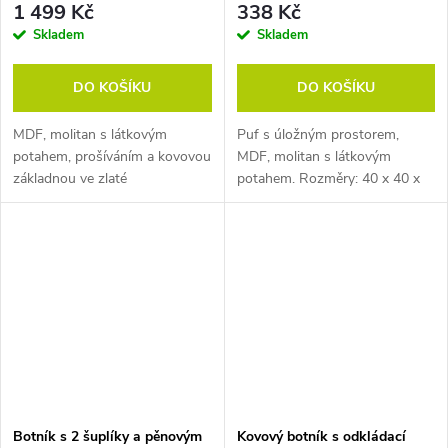
1 499 Kč
338 Kč
Skladem
Skladem
DO KOŠÍKU
DO KOŠÍKU
MDF, molitan s látkovým
Puf s úložným prostorem,
potahem, prošíváním a kovovou
MDF, molitan s látkovým
základnou ve zlaté
potahem. Rozměry: 40 x 40 x
barvě. Rozměry: 51 x 51 x 31
40 cm (h x š x v).
cm (h x š x v).
Botník s 2 šuplíky a pěnovým
Kovový botník s odkládací