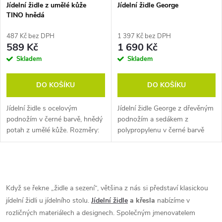
Jídelní židle z umělé kůže
Jídelní židle George
TINO hnědá
487 Kč bez DPH
1 397 Kč bez DPH
589 Kč
1 690 Kč
Skladem
Skladem
DO KOŠÍKU
DO KOŠÍKU
Jídelní židle s ocelovým
Jídelní židle George z dřevěným
podnožím v černé barvě, hnědý
podnožím a sedákem z
potah z umělé kůže. Rozměry:
polypropylenu v černé barvě
51 x 41 x 95 cm (h x š x
nabídne moderní design a
v). Tloušťka oceli 0,9 mm. Pozn.
téměř bezúdržbové materiály.
Židle prodáváme pouze po...
Pozn. Židle prodáváme pouze
O
po celých...
v
Když se řekne „židle a sezení“, většina z nás si představí klasickou
jídelní židli u jídelního stolu.
Jídelní židle
a křesla
nabízíme v
l
rozličných materiálech a designech. Společným jmenovatelem