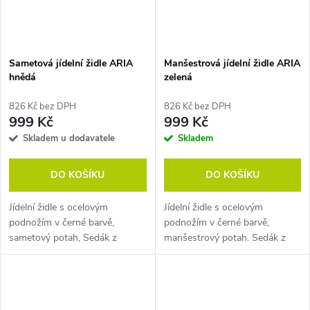
Sametová jídelní židle ARIA
Manšestrová jídelní židle ARIA
hnědá
zelená
826 Kč bez DPH
826 Kč bez DPH
999 Kč
999 Kč
Skladem u dodavatele
Skladem
DO KOŠÍKU
DO KOŠÍKU
Jídelní židle s ocelovým
Jídelní židle s ocelovým
podnožím v černé barvě,
podnožím v černé barvě,
sametový potah, Sedák z
manšestrový potah. Sedák z
překližky 9mm a vrstvou pěny
překližky 9 mm a vrstvou pěny
22kg/m, tloušťka oceli 19 mm.
22 kg/m, tloušťka oceli 19 mm.
Pozn. Židle prodáváme pouze
Pozn. Židle prodáváme pouze
po baleních (4...
po baleních...