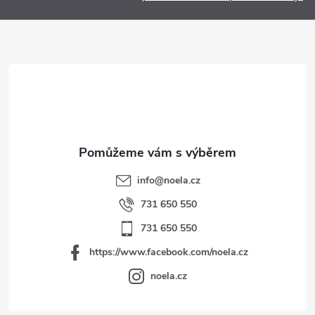
a
t
í
info
@
noela.cz
731 650 550
731 650 550
https://www.facebook.com/noela.cz
noela.cz