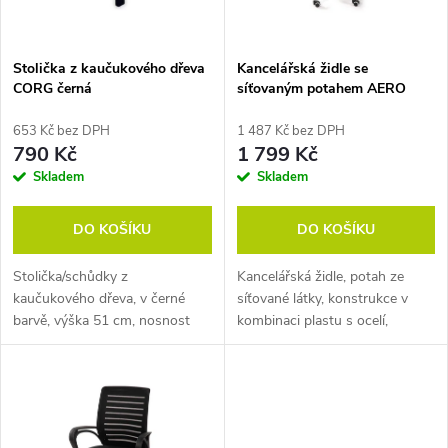
i
í
s
p
Stolička z kaučukového dřeva
Kancelářská židle se
CORG černá
síťovaným potahem AERO
p
r
653 Kč bez DPH
1 487 Kč bez DPH
r
790 Kč
1 799 Kč
o
Skladem
Skladem
o
d
DO KOŠÍKU
DO KOŠÍKU
d
u
Stolička/schůdky z
Kancelářská židle, potah ze
u
kaučukového dřeva, v černé
síťované látky, konstrukce v
k
barvě, výška 51 cm, nosnost
kombinaci plastu s ocelí,
k
120 kg.
nastavitelná výška. Rozměry:
60 x 60 x 108-118 cm.
t
t
ů