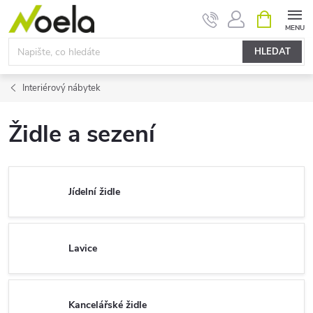
Přejít
NÁKUPNÍ
KOŠÍK
na
obsah
HLEDAT
Interiérový nábytek
Židle a sezení
Jídelní židle
Lavice
Kancelářské židle