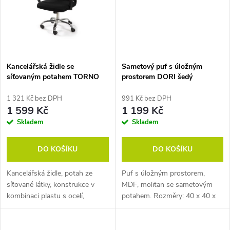
ů
Kancelářská židle se
Sametový puf s úložným
síťovaným potahem TORNO
prostorem DORI šedý
1 321 Kč bez DPH
991 Kč bez DPH
1 599 Kč
1 199 Kč
Skladem
Skladem
DO KOŠÍKU
DO KOŠÍKU
Kancelářská židle, potah ze
Puf s úložným prostorem,
síťované látky, konstrukce v
MDF, molitan se sametovým
kombinaci plastu s ocelí,
potahem. Rozměry: 40 x 40 x
nastavitelná výška. Rozměry:
40 cm (h x š x v).
61 x53 x 92-102 cm.