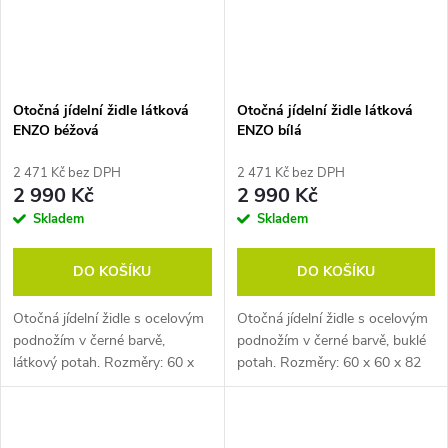
Otočná jídelní židle látková
Otočná jídelní židle látková
ENZO béžová
ENZO bílá
2 471 Kč bez DPH
2 471 Kč bez DPH
2 990 Kč
2 990 Kč
Skladem
Skladem
DO KOŠÍKU
DO KOŠÍKU
Otočná jídelní židle s ocelovým
Otočná jídelní židle s ocelovým
podnožím v černé barvě,
podnožím v černé barvě, buklé
látkový potah. Rozměry: 60 x
potah. Rozměry: 60 x 60 x 82
60 x 82 cm (h x š x v). Pozn.
cm (h x š x v). Pozn. Židle
Židle prodáváme pouze po
prodáváme pouze po baleních
baleních (2 ks).
(2 ks).