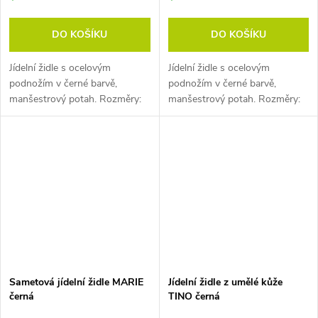
DO KOŠÍKU
DO KOŠÍKU
Jídelní židle s ocelovým
Jídelní židle s ocelovým
podnožím v černé barvě,
podnožím v černé barvě,
manšestrový potah. Rozměry:
manšestrový potah. Rozměry:
51 x 45 x 86 cm (h x š x v).
51 x 45 x 86 cm (h x š x v).
Tloušťka oceli 0,9 mm. Pozn.
Tloušťka oceli 0,9 mm. Pozn.
Židle prodáváme pouze po
Židle prodáváme pouze po
baleních (4 ks).
baleních (4...
Sametová jídelní židle MARIE
Jídelní židle z umělé kůže
černá
TINO černá