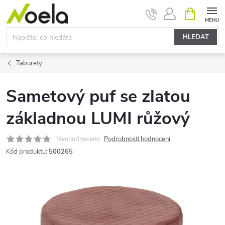
Přejít
NÁKUPNÍ
KOŠÍK
na
obsah
HLEDAT
Taburety
Sametový puf se zlatou
základnou LUMI růžový
Neohodnoceno
Podrobnosti hodnocení
Kód produktu:
500265