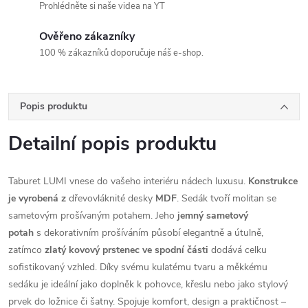
Prohlédněte si naše videa na YT
Ověřeno zákazníky
100 % zákazníků doporučuje náš e-shop.
Popis produktu
Detailní popis produktu
Taburet LUMI vnese do vašeho interiéru nádech luxusu.
Konstrukce
je vyrobená z
dřevovláknité desky
MDF
. Sedák tvoří molitan se
sametovým prošívaným potahem. Jeho
jemný sametový
potah
s dekorativním prošíváním působí elegantně a útulně,
zatímco
zlatý kovový prstenec ve spodní části
dodává celku
sofistikovaný vzhled. Díky svému kulatému tvaru a měkkému
sedáku je ideální jako doplněk k pohovce, křeslu nebo jako stylový
prvek do ložnice či šatny. Spojuje komfort, design a praktičnost –