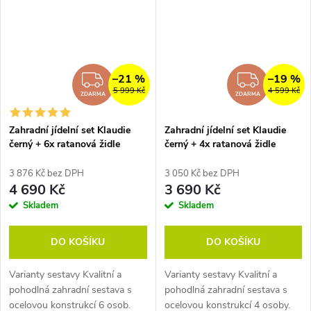
–21 %
–19 %
ZDARMA
ZDAR
5 999 Kč
4 599 Kč
ZDARMA
ZDARMA
Zahradní jídelní set Klaudie
Zahradní jídelní set Klaudie
černý + 6x ratanová židle
černý + 4x ratanová židle
Roma
Roma
3 876 Kč bez DPH
3 050 Kč bez DPH
4 690 Kč
3 690 Kč
Skladem
Skladem
DO KOŠÍKU
DO KOŠÍKU
Varianty sestavy Kvalitní a
Varianty sestavy Kvalitní a
pohodlná zahradní sestava s
pohodlná zahradní sestava s
ocelovou konstrukcí 6 osob.
ocelovou konstrukcí 4 osoby.