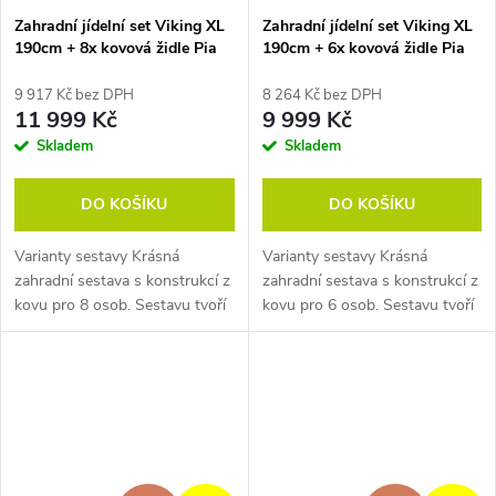
Zahradní jídelní set Viking XL
Zahradní jídelní set Viking XL
190cm + 8x kovová židle Pia
190cm + 6x kovová židle Pia
9 917 Kč bez DPH
8 264 Kč bez DPH
11 999 Kč
9 999 Kč
Skladem
Skladem
DO KOŠÍKU
DO KOŠÍKU
Varianty sestavy Krásná
Varianty sestavy Krásná
zahradní sestava s konstrukcí z
zahradní sestava s konstrukcí z
kovu pro 8 osob. Sestavu tvoří
kovu pro 6 osob. Sestavu tvoří
moderní kovový stůl a 8
moderní kovový stůl a 6
polohovacích a skládacích
polohovacích a skládacích
zahradních židlí....
zahradních židlí....