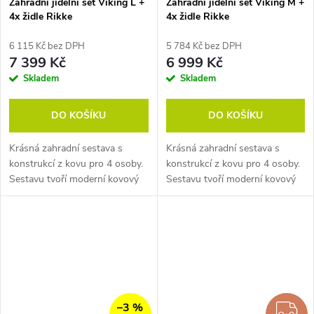
Zahradní jídelní set Viking L +
Zahradní jídelní set Viking M +
4x židle Rikke
4x židle Rikke
6 115 Kč bez DPH
5 784 Kč bez DPH
7 399 Kč
6 999 Kč
Skladem
Skladem
DO KOŠÍKU
DO KOŠÍKU
Krásná zahradní sestava s
Krásná zahradní sestava s
konstrukcí z kovu pro 4 osoby.
konstrukcí z kovu pro 4 osoby.
Sestavu tvoří moderní kovový
Sestavu tvoří moderní kovový
stůl a 4 designové židle Rikke v
stůl a 4 designové židle Rikke v
černé barvě. Použity lehké a
černé barvě. Použity lehké a
téměř bezúdržbové materiály....
téměř bezúdržbové materiály....
–3 %
Z