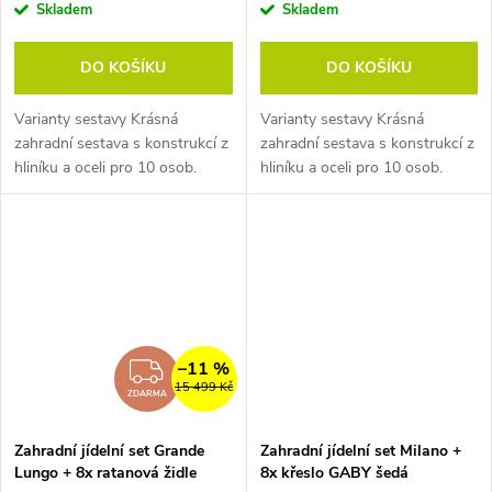
Skladem
Skladem
DO KOŠÍKU
DO KOŠÍKU
Varianty sestavy Krásná
Varianty sestavy Krásná
zahradní sestava s konstrukcí z
zahradní sestava s konstrukcí z
hliníku a oceli pro 10 osob.
hliníku a oceli pro 10 osob.
Sestavu tvoří moderní
Sestavu tvoří moderní
rozkládací kovový stůl a
rozkládací kovový stůl a
pohodlné designové židle...
pohodlné stohovatelné židle...
–11 %
ZDARMA
15 499 Kč
ZDARMA
Zahradní jídelní set Grande
Zahradní jídelní set Milano +
Lungo + 8x ratanová židle
8x křeslo GABY šedá