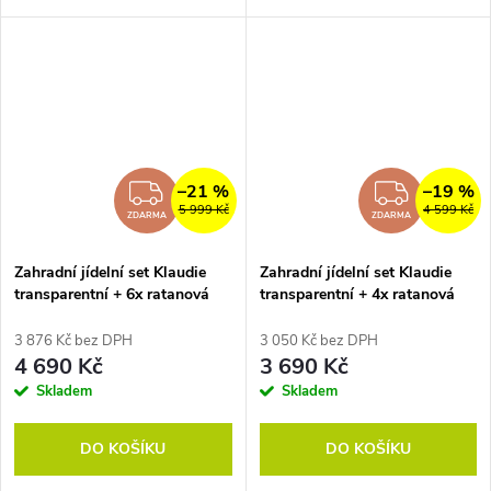
Sestavu tvoří kovový stůl se
Sestavu tvoří kovový stůl se
skleněnou deskou a
skleněnou deskou a
stohovatelné židle z umělého...
stohovatelné židle z...
–21 %
–19 %
ZDARMA
ZDAR
5 999 Kč
4 599 Kč
ZDARMA
ZDARMA
Zahradní jídelní set Klaudie
Zahradní jídelní set Klaudie
transparentní + 6x ratanová
transparentní + 4x ratanová
židle Roma
židle Roma
3 876 Kč bez DPH
3 050 Kč bez DPH
4 690 Kč
3 690 Kč
Skladem
Skladem
DO KOŠÍKU
DO KOŠÍKU