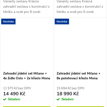
Varianty sestavy Krásná
Varianty sestavy Krásná
zahradní sestava s konstrukcí z
zahradní sestava s konstrukcí z
hliníku a oceli pro 8 osob.
hliníku a oceli pro 6 osob.
Sestavu tvoří moderní kovový
Sestavu tvoří moderní kovový
Novinka
Novinka
stůl a 8 pohodlných
stůl a 6 pohodlných
stohovatelných židlí...
stohovatelných židlí...
Zahradní jídelní set Milano +
Zahradní jídelní set Milano +
4x židle Oslo + 2x křeslo Mona
8x polohovací křeslo Mona
11 975 Kč bez DPH
15 694 Kč bez DPH
14 490 Kč
18 990 Kč
Skladem
Skladem