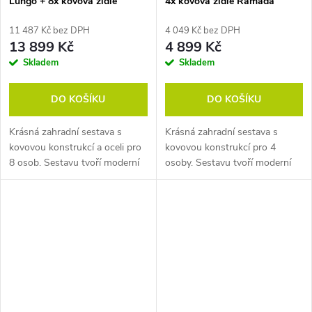
Lungo + 8x kovová židle
4x kovová židle Ramada
Ramada
11 487 Kč bez DPH
4 049 Kč bez DPH
13 899 Kč
4 899 Kč
Skladem
Skladem
DO KOŠÍKU
DO KOŠÍKU
Krásná zahradní sestava s
Krásná zahradní sestava s
kovovou konstrukcí a oceli pro
kovovou konstrukcí pro 4
8 osob. Sestavu tvoří moderní
osoby. Sestavu tvoří moderní
rozkládací kovový stůl a
stůl s kulatou deskou a
pohodlné židle RAMADA.
oblíbené stohovatelné židle
Sestava
RAMADA. Sestava...
je téměř bezúdržbová....