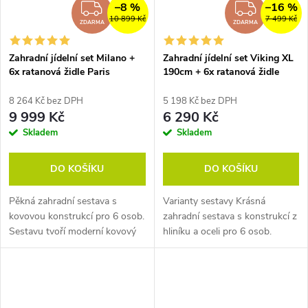
–8 %
–16 %
ZDARMA
ZDAR
10 899 Kč
7 499 Kč
ZDARMA
ZDARMA
Zahradní jídelní set Milano +
Zahradní jídelní set Viking XL
6x ratanová židle Paris
190cm + 6x ratanová židle
Roma
8 264 Kč bez DPH
5 198 Kč bez DPH
9 999 Kč
6 290 Kč
Skladem
Skladem
DO KOŠÍKU
DO KOŠÍKU
Pěkná zahradní sestava s
Varianty sestavy Krásná
kovovou konstrukcí pro 6 osob.
zahradní sestava s konstrukcí z
Sestavu tvoří moderní kovový
hliníku a oceli pro 6 osob.
stůl a židle z umělého ratanu
Sestavu tvoří moderní kovový
PARIS, které lze stohovat.
stůl a pohodlné stohovatelné
Sestava...
židle ROMA....