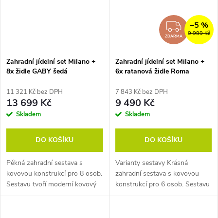
–5 %
ZDAR
9 999 Kč
ZDARMA
Zahradní jídelní set Milano +
Zahradní jídelní set Milano +
8x židle GABY šedá
6x ratanová židle Roma
11 321 Kč bez DPH
7 843 Kč bez DPH
13 699 Kč
9 490 Kč
Skladem
Skladem
DO KOŠÍKU
DO KOŠÍKU
Pěkná zahradní sestava s
Varianty sestavy Krásná
kovovou konstrukcí pro 8 osob.
zahradní sestava s kovovou
Sestavu tvoří moderní kovový
konstrukcí pro 6 osob. Sestavu
stůl a šedé designové židle
tvoří moderní kovový stůl a
GABY. Sestava
pohodlné stohovatelné židle
je téměř bezúdržbová.
ROMA. Sestava...