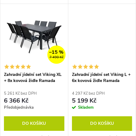
k
k
tvoří moderní kovový stůl a
artwoodu. Sestava je
pohodlné stohovatelné židle
nenáročná na údržbu.
t
ROMA. Sestava...
t
ů
ů
–15 %
7 490 Kč
Zahradní jídelní set Viking XL
Zahradní jídelní set Viking L +
+ 8x kovová židle Ramada
6x kovová židle Ramada
5 261 Kč bez DPH
4 297 Kč bez DPH
6 366 Kč
5 199 Kč
Předobjednávka
Skladem
DO KOŠÍKU
DO KOŠÍKU