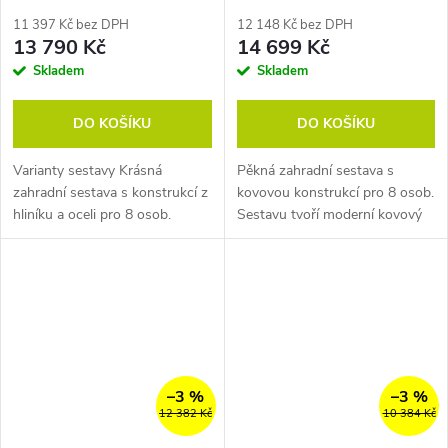
Roma
11 397 Kč bez DPH
12 148 Kč bez DPH
13 790 Kč
14 699 Kč
Skladem
Skladem
DO KOŠÍKU
DO KOŠÍKU
Varianty sestavy Krásná
Pěkná zahradní sestava s
zahradní sestava s konstrukcí z
kovovou konstrukcí pro 8 osob.
hliníku a oceli pro 8 osob.
Sestavu tvoří moderní kovový
Sestavu tvoří moderní
stůl a šedá designová křesla
rozkládací kovový stůl a
GABY. Sestava
pohodlné stohovatelné židle...
je téměř bezúdržbová.
–3 %
–3 %
12 382 Kč
10 384 Kč