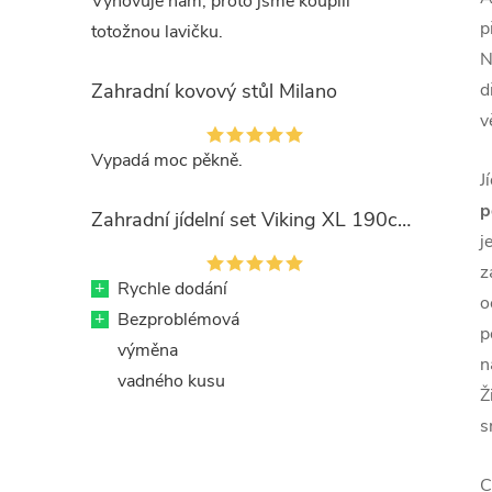
Vyhovuje nám, proto jsme koupili
p
totožnou lavičku.
N
Zahradní kovový stůl Milano
d
v
Vypadá moc pěkně.
J
p
Zahradní jídelní set Viking XL 190cm + 8x kovová židle Ramada
j
z
+
Rychle dodání
o
+
Bezproblémová
p
výměna
n
vadného kusu
Ž
s
C