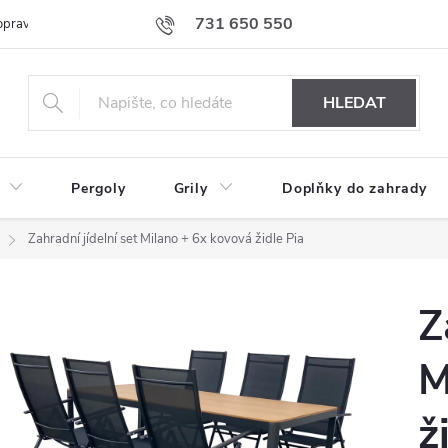
731 650 550
prava nábytku k Vám
Podmínky ochrany osobních údajů
Formulář 
HLEDAT
Pergoly
Grily
Doplňky do zahrady
Zahradní jídelní set Milano + 6x kovová židle Pia
Z
M
ž