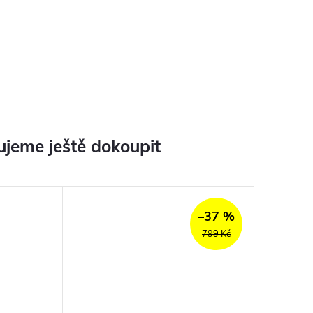
jeme ještě dokoupit
–37 %
799 Kč