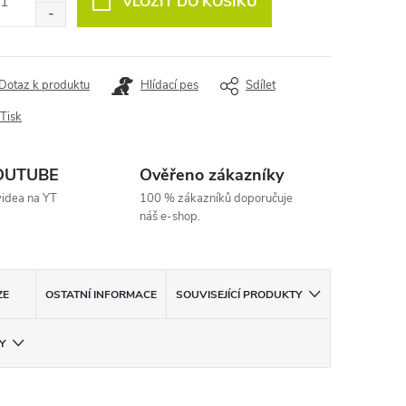
VLOŽIT DO KOŠÍKU
Dotaz k produktu
Hlídací pes
Sdílet
Tisk
YOUTUBE
Ověřeno zákazníky
videa na YT
100 % zákazníků doporučuje
náš e-shop.
ZE
OSTATNÍ INFORMACE
SOUVISEJÍCÍ PRODUKTY
Y