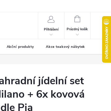
pro reklamaci
Formulář pro odstoupení od smlouvy
NÁKUPNÍ
KOŠÍK
Prázdný košík
Přihlášení
Akční produkty
Akce teakový nábytek
Kontak
ahradní jídelní set
ilano + 6x kovová
idle Pia