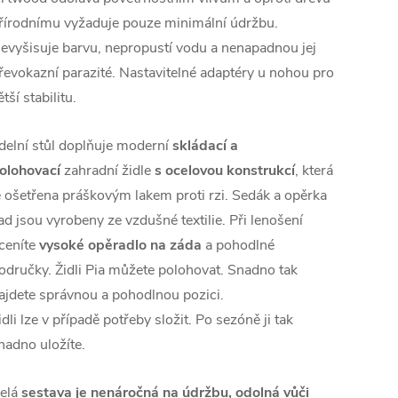
řírodnímu vyžaduje pouze minimální údržbu.
evyšisuje barvu, nepropustí vodu a nenapadnou jej
řevokazní parazité.
Nastavitelné adaptéry u nohou pro
ětší stabilitu.
ídelní stůl doplňuje moderní
skládací a
olohovací
zahradní židle
s ocelovou konstrukcí
, která
e ošetřena práškovým lakem proti rzi. Sedák a opěrka
ad jsou vyrobeny ze vzdušné textilie. Při lenošení
ceníte
vysoké opěradlo na záda
a pohodlné
odručky. Židli Pia můžete polohovat. Snadno tak
ajdete správnou a pohodlnou pozici.
idli lze v případě potřeby složit. Po sezóně ji tak
nadno uložíte.
elá
sestava je nenáročná na údržbu, odolná vůči