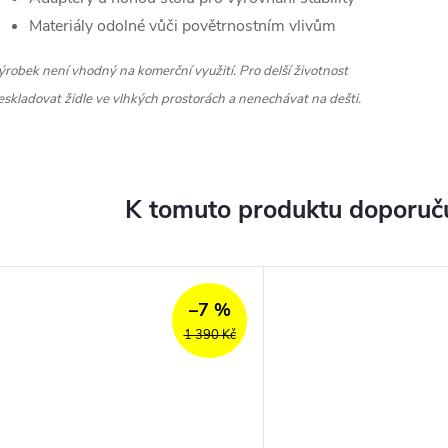
Materiály odolné vůči povětrnostním vlivům
ýrobek není vhodný na komerční využití.
Pro delší životnost
eskladovat židle ve vlhkých prostorách a nenechávat na dešti.
K tomuto produktu doporuču
–7 %
1 390 Kč