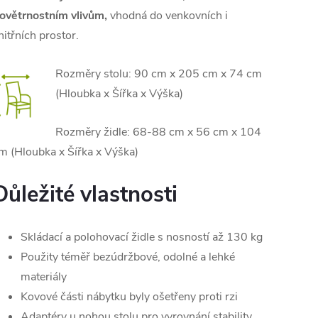
ovětrnostním vlivům,
vhodná do venkovních i
nitřních prostor.
Rozměry stolu: 90 cm x 205 cm x 74 cm
(Hloubka x Šířka x Výška)
Rozměry židle: 68-88 cm x 56 cm x 104
m (Hloubka x Šířka x Výška)
Důležité vlastnosti
Skládací a polohovací židle s nosností až 130 kg
Použity téměř bezúdržbové, odolné a lehké
materiály
Kovové části nábytku byly ošetřeny proti rzi
Adaptéry u nohou stolu pro vyrovnání stability