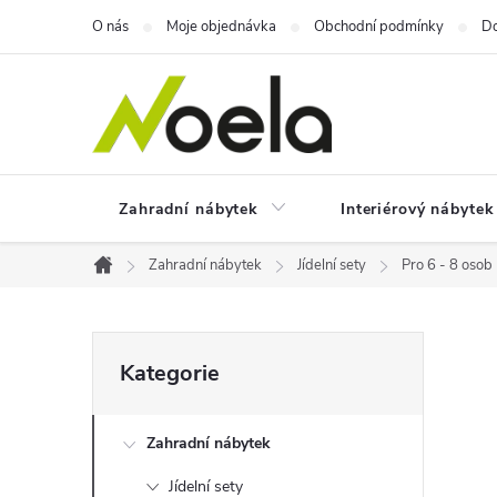
Přejít
O nás
Moje objednávka
Obchodní podmínky
Do
na
obsah
Zahradní nábytek
Interiérový nábytek
Zahradní nábytek
Jídelní sety
Pro 6 - 8 osob
Domů
P
Přeskočit
Kategorie
kategorie
o
Zahradní nábytek
s
Jídelní sety