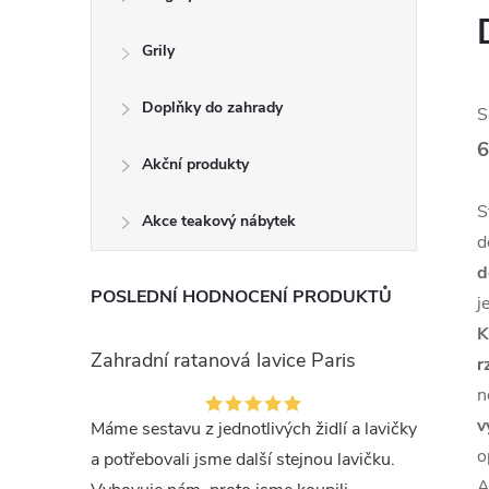
Grily
Doplňky do zahrady
S
Akční produkty
S
Akce teakový nábytek
d
d
POSLEDNÍ HODNOCENÍ PRODUKTŮ
j
K
Zahradní ratanová lavice Paris
r
n
v
Máme sestavu z jednotlivých židlí a lavičky
o
a potřebovali jsme další stejnou lavičku.
A