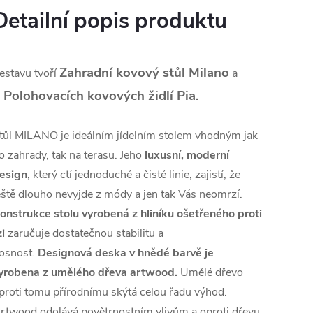
Detailní popis produktu
Zahradní kovový stůl Milano
estavu tvoří
a
6
Polohovacích kovových židlí Pia
.
tůl MILANO je ideálním jídelním stolem vhodným jak
o zahrady, tak na terasu. Jeho
luxusní, moderní
esign
, který ctí jednoduché a čisté linie, zajistí, že
eště dlouho nevyjde z módy a jen tak Vás neomrzí.
onstrukce stolu vyrobená z hliníku ošetřeného proti
zi
zaručuje dostatečnou stabilitu a
osnost.
Designová deska v hnědé barvě je
yrobena z umělého dřeva artwood.
Umělé dřevo
proti tomu přírodnímu skýtá celou řadu výhod.
rtwood odolává povětrnostním vlivům a oproti dřevu