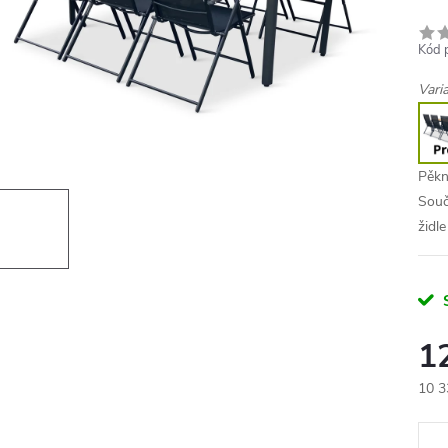
Kód 
Vari
Pěkn
Souč
židl
1
10 3
Měr
cena