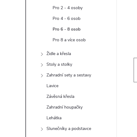
t
Pro 2 - 4 osoby
r
Pro 4 - 6 osob
Pro 6 - 8 osob
a
Pro 8 a více osob
n
Židle a křesla
n
Stoly a stolky
Zahradní sety a sestavy
í
Lavice
p
Závěsná křesla
Zahradní houpačky
a
Lehátka
n
Slunečníky a podstavce