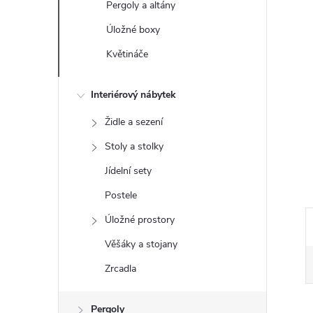
Pergoly a altány
e
Úložné boxy
l
Květináče
Interiérový nábytek
Židle a sezení
Stoly a stolky
Jídelní sety
Postele
Úložné prostory
Věšáky a stojany
Zrcadla
Pergoly