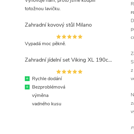
Vyhovuje nám, proto jsme koupili
R
totožnou lavičku.
r
D
Zahradní kovový stůl Milano
p
c
Vypadá moc pěkně.
Z
Zahradní jídelní set Viking XL 190cm + 8x kovová židle Ramada
S
z
+
Rychle dodání
v
+
Bezproblémová
N
výměna
z
vadného kusu
v
P