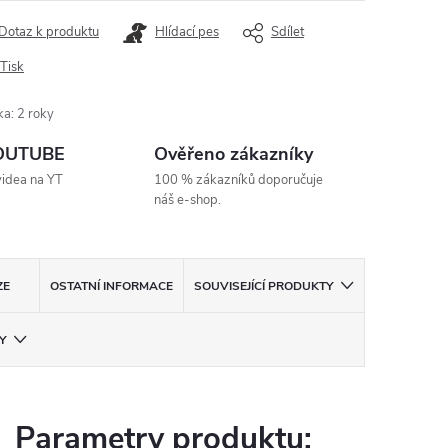
Dotaz k produktu
Hlídací pes
Sdílet
Tisk
ka
:
2 roky
YOUTUBE
Ověřeno zákazníky
videa na YT
100 % zákazníků doporučuje
náš e-shop.
ZE
OSTATNÍ INFORMACE
SOUVISEJÍCÍ PRODUKTY
Y
Parametry produktu: