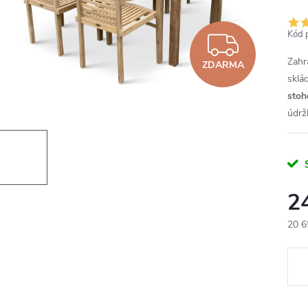
Kód 
ZDAR
Zahr
ZDARMA
sklá
stoh
údrž
2
20 6
Měr
cena