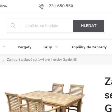
731 650 550
prava nábytku k Vám
Podmínky ochrany osobních údajů
Formulář 
HLEDAT
Pergoly
Grily
Doplňky do zahrady
Zahradní teakový set 1+4 pro 4 osoby Garden III.
Z
s
G