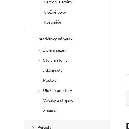
Pergoly a altány
e
Úložné boxy
l
Květináče
Interiérový nábytek
Židle a sezení
Stoly a stolky
Jídelní sety
Postele
Úložné prostory
Věšáky a stojany
Zrcadla
Pergoly