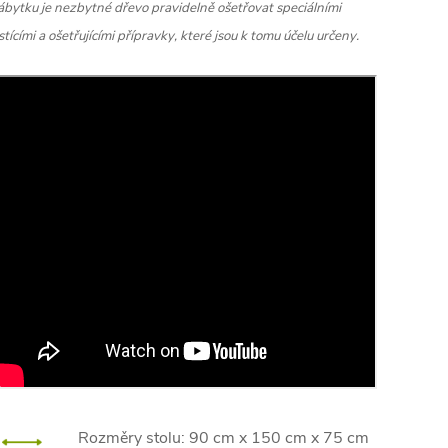
ábytku je nezbytné dřevo pravidelně ošetřovat speciálními
istícími a ošetřujícími přípravky, které jsou k tomu účelu určeny.
Rozměry stolu: 90 cm x 150 cm x 75 cm