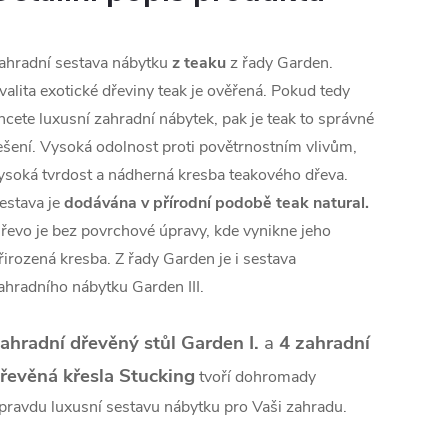
ahradní sestava nábytku
z teaku
z řady Garden.
valita exotické dřeviny teak je ověřená. Pokud tedy
hcete luxusní zahradní nábytek, pak je teak to správné
ešení. Vysoká odolnost proti povětrnostním vlivům,
ysoká tvrdost a nádherná kresba teakového dřeva.
estava je
dodávána v přírodní podobě teak natural.
řevo je bez povrchové úpravy, kde vynikne jeho
řirozená kresba. Z řady Garden je i sestava
ahradního nábytku Garden III.
ahradní dřevěný stůl Garden I.
a
4 zahradní
řevěná křesla Stucking
tvoří dohromady
pravdu luxusní sestavu nábytku pro Vaši zahradu.