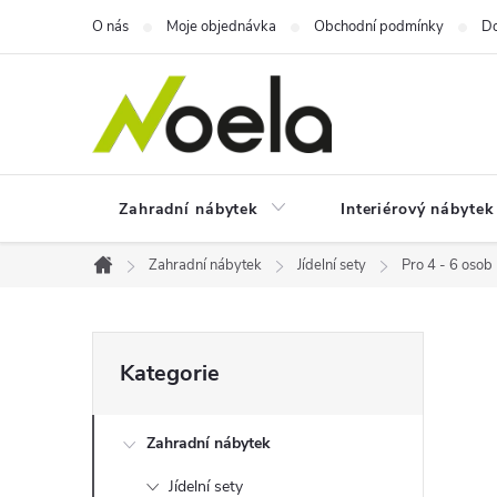
Přejít
O nás
Moje objednávka
Obchodní podmínky
Do
na
obsah
Zahradní nábytek
Interiérový nábytek
Zahradní nábytek
Jídelní sety
Pro 4 - 6 osob
Domů
P
Přeskočit
Kategorie
kategorie
o
Zahradní nábytek
s
Jídelní sety