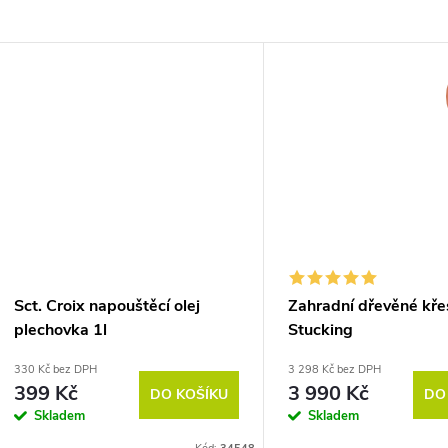
Sct. Croix napouštěcí olej
Zahradní dřevěné kře
plechovka 1l
Stucking
330 Kč bez DPH
3 298 Kč bez DPH
399 Kč
3 990 Kč
DO KOŠÍKU
DO
Skladem
Skladem