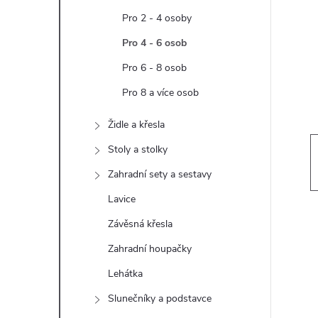
t
Pro 2 - 4 osoby
r
Pro 4 - 6 osob
Pro 6 - 8 osob
a
Pro 8 a více osob
n
Židle a křesla
n
Stoly a stolky
Zahradní sety a sestavy
í
Lavice
p
Závěsná křesla
Zahradní houpačky
a
Lehátka
n
Slunečníky a podstavce