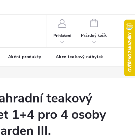
pro reklamaci
Formulář pro odstoupení od smlouvy
NÁKUPNÍ
KOŠÍK
Prázdný košík
Přihlášení
Akční produkty
Akce teakový nábytek
Kontak
ahradní teakový
et 1+4 pro 4 osoby
arden III.