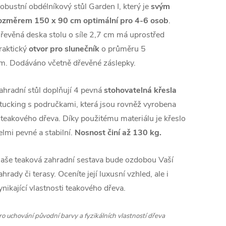
obustní obdélníkový stůl Garden I, který je
svým
ozměrem 150 x 90 cm optimální pro 4-6 osob
.
řevěná deska stolu o síle 2,7 cm má uprostřed
raktický
otvor pro slunečník
o průměru 5
m. Dodáváno včetně dřevěné záslepky.
ahradní stůl doplňují 4 pevná
stohovatelná křesla
tucking s područkami, která jsou rovněž vyrobena
 teakového dřeva. Díky použitému materiálu je křeslo
elmi pevné a stabilní.
Nosnost činí až 130 kg.
aše teaková zahradní sestava bude ozdobou Vaší
ahrady či terasy. Oceníte její luxusní vzhled, ale i
ynikající vlastnosti teakového dřeva.
ro uchování původní barvy a fyzikálních vlastností dřeva