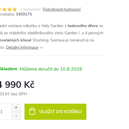
1 hodnocení
Podrobnosti hodnocení
produktu:
3459175
MA
adní sestava nábytku z řady Garden z
teakového dřeva
se
dá ze stabilního obdélníkového stolu Garden I. a 4 pevných
ovatelných křesel
Stucking. Sestava je nenáročná na
bu.
Detailní informace
Skladem
10.8.2026
4 990 Kč
53 Kč bez DPH
ná
:
VLOŽIT DO KOŠÍKU