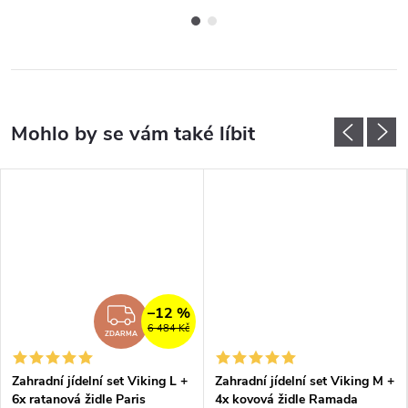
–12 %
ZDARMA
6 484 Kč
ZDARMA
Zahradní jídelní set Viking L +
Zahradní jídelní set Viking M +
6x ratanová židle Paris
4x kovová židle Ramada