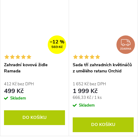
–12 %
Z
569 Kč
ZDARMA
Zahradní kovová židle
Sada tří zahradních květináčů
Ramada
z umělého ratanu Orchid
412 Kč bez DPH
1 652 Kč bez DPH
499 Kč
1 999 Kč
Měrná
666,33 Kč / 1 ks
Skladem
cena:
Skladem
DO KOŠÍKU
DO KOŠÍKU