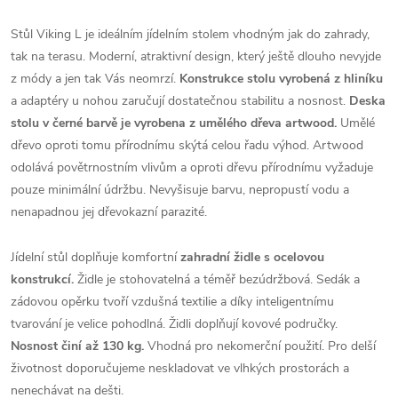
Stůl Viking L je ideálním jídelním stolem vhodným jak do zahrady,
tak na terasu. Moderní, atraktivní design, který ještě dlouho nevyjde
z módy a jen tak Vás neomrzí.
Konstrukce stolu vyrobená z hliníku
a adaptéry u nohou zaručují dostatečnou stabilitu a nosnost.
Deska
stolu v černé barvě je vyrobena z umělého dřeva artwood.
Umělé
dřevo oproti tomu přírodnímu skýtá celou řadu výhod.
Artwood
odolává povětrnostním vlivům a oproti dřevu přírodnímu vyžaduje
pouze minimální údržbu.
Nevyšisuje barvu, nepropustí vodu a
nenapadnou jej dřevokazní parazité.
Jídelní stůl doplňuje komfortní
zahradní židle s ocelovou
konstrukcí.
Židle je stohovatelná a téměř bezúdržbová. Sedák a
zádovou opěrku tvoří vzdušná textilie a díky inteligentnímu
tvarování je velice pohodlná. Židli doplňují kovové područky.
Nosnost činí až 130 kg.
Vhodná pro nekomerční použití.
Pro delší
životnost doporučujeme neskladovat ve vlhkých prostorách a
nenechávat na dešti.