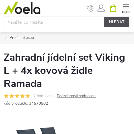
Přejít
NÁKUPNÍ
KOŠÍK
na
obsah
HLEDAT
Pro 4 - 6 osob
Zahradní jídelní set Viking
L + 4x kovová židle
Ramada
2 hodnocení
Podrobnosti hodnocení
Kód produktu:
34570502