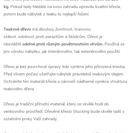
kg.
Pokud tedy hledáte na svou zahradu opravdu kvalitní křesla,
potom bude nábytek z teaku to nejlepší řešení.
Teakové dřevo
má dlouhou životnost, tvarovou
stálost, odolnost proti parazitům a škůdcům. Dřevo je
obzvláště
odolné proti různým povětrnostním vlivům.
Používá se
pro výrobu nábytku, jak interiérového, tak exteriérového použití.
Dřevo je bez povrchové úpravy, kde vynikne jeho přirozená kresba.
Před vlivem počasí ošetřujte nábytek pravidelně teakovým olejem.
Ochráníte tím materiál křesla a zároveň nádherně vynikne struktura
teakového dřeva.
Dřevo je tradiční přírodní materiál, který se skvěle hodí do
venkovního prostředí. Dřevěné křeslo Stucking bude skvěle ladit s
ostatními prvky Vaší zahrady.