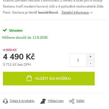
Krásná zahradní sestava s konstrukcí z hliníku a oceli pro 4 osoby.
Sestavu tvoří moderní kovový stůl a 4 pohodlné stohovatelné židle
Paris. Sestava je téměř
bezúdržbová.
Detailní informace
Skladem
11.8.2026
4 999 Kč
4 490 Kč
3 711 Kč bez DPH
Měrná
cena:
VLOŽIT DO KOŠÍKU
Dotaz k produktu
Hlídací pes
Sdílet