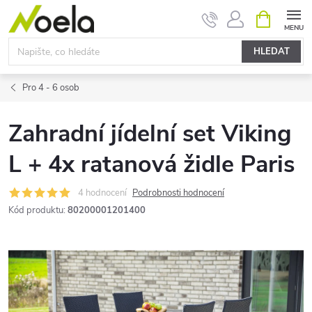
Přejít
NÁKUPNÍ
KOŠÍK
na
obsah
HLEDAT
Pro 4 - 6 osob
Zahradní jídelní set Viking
L + 4x ratanová židle Paris
4 hodnocení
Podrobnosti hodnocení
Kód produktu:
80200001201400