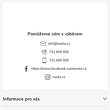
t
í
info
@
noela.cz
731 650 550
731 650 550
https://www.facebook.com/noela.cz
noela.cz
Informace pro vás