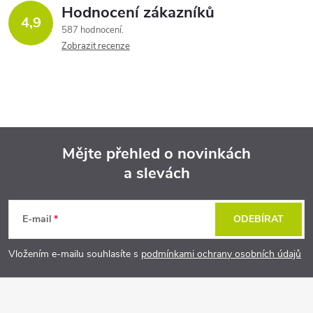
Hodnocení zákazníků
4,9
587 hodnocení
Zobrazit recenze
Mějte přehled o novinkách
a slevách
Z
á
E-mail
ODEBÍRAT
p
Vložením e-mailu souhlasíte s
podmínkami ochrany osobních údajů
a