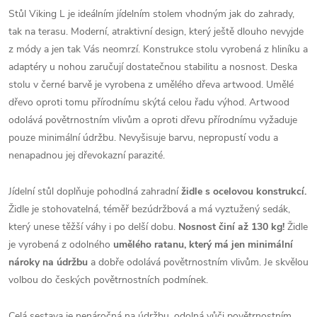
Stůl Viking L je ideálním jídelním stolem vhodným jak do zahrady,
tak na terasu. Moderní, atraktivní design, který ještě dlouho nevyjde
z módy a jen tak Vás neomrzí. Konstrukce stolu vyrobená z hliníku a
adaptéry u nohou zaručují dostatečnou stabilitu a nosnost. Deska
stolu v černé barvě je vyrobena z umělého dřeva artwood. Umělé
dřevo oproti tomu přírodnímu skýtá celou řadu výhod.
Artwood
odolává povětrnostním vlivům a oproti dřevu přírodnímu vyžaduje
pouze minimální údržbu.
Nevyšisuje barvu, nepropustí vodu a
nenapadnou jej dřevokazní parazité.
Jídelní stůl doplňuje pohodlná zahradní
židle s ocelovou konstrukcí.
Židle je stohovatelná, téměř bezúdržbová a má vyztužený sedák,
který unese těžší váhy i po delší dobu.
Nosnost činí až 130 kg!
Židle
je vyrobená z odolného
umělého ratanu, který má jen minimální
nároky na údržbu
a dobře odolává povětrnostním vlivům. Je skvělou
volbou do českých povětrnostních podmínek.
Celá sestava je nenáročná na údržbu, odolná vůči povětrnostním