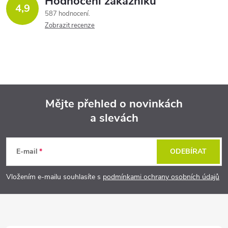
Hodnocení zákazníků
4,9
587 hodnocení
Zobrazit recenze
Mějte přehled o novinkách
a slevách
Z
á
E-mail
ODEBÍRAT
p
Vložením e-mailu souhlasíte s
podmínkami ochrany osobních údajů
a