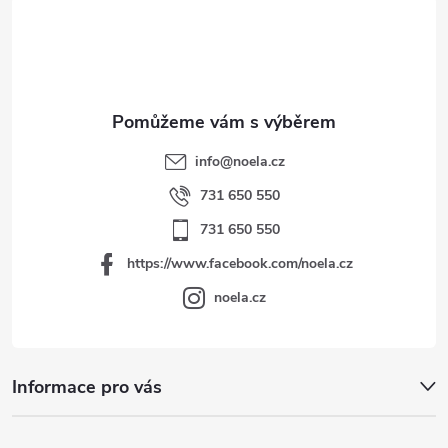
t
í
info
@
noela.cz
731 650 550
731 650 550
https://www.facebook.com/noela.cz
noela.cz
Informace pro vás