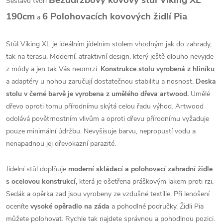
Bezúdržbový kovový stůl Viking XL
Sestavu tvoří
190cm
6 Polohovacích kovových židlí Pia
a
.
Stůl Viking XL je ideálním jídelním stolem vhodným jak do zahrady,
tak na terasu. Moderní, atraktivní design, který ještě dlouho nevyjde
z módy a jen tak Vás neomrzí.
Konstrukce stolu vyrobená z hliníku
a adaptéry u nohou zaručují dostatečnou stabilitu a nosnost.
Deska
stolu v černé barvě je vyrobena z umělého dřeva artwood.
Umělé
dřevo oproti tomu přírodnímu skýtá celou řadu výhod. Artwood
odolává povětrnostním vlivům a oproti dřevu přírodnímu vyžaduje
pouze minimální údržbu. Nevyšisuje barvu, nepropustí vodu a
nenapadnou jej dřevokazní parazité.
Jídelní stůl doplňuje
moderní skládací a polohovací zahradní židle
s ocelovou konstrukcí,
která je ošetřena práškovým lakem proti rzi.
Sedák a opěrka zad jsou vyrobeny ze vzdušné textilie. Při lenošení
oceníte
vysoké opěradlo na záda
a pohodlné područky. Židli Pia
můžete polohovat. Rychle tak najdete správnou a pohodlnou pozici.