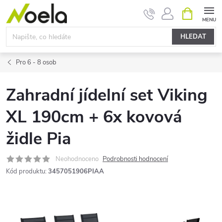
Přejít
NÁKUPNÍ
KOŠÍK
na
obsah
HLEDAT
Pro 6 - 8 osob
Zahradní jídelní set Viking
XL 190cm + 6x kovová
židle Pia
Neohodnoceno
Podrobnosti hodnocení
Kód produktu:
3457051906PIAA