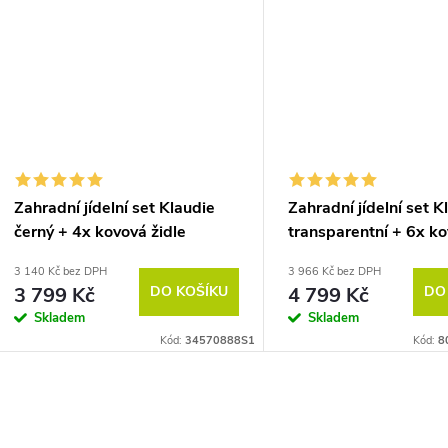
Zahradní jídelní set Klaudie
Zahradní jídelní set K
černý + 4x kovová židle
transparentní + 6x k
Ramada
židle Ramada
3 140 Kč bez DPH
3 966 Kč bez DPH
3 799 Kč
DO KOŠÍKU
4 799 Kč
DO
Skladem
Skladem
Kód:
34570888S1
Kód:
8