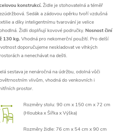
celovou konstrukcí.
Židle je stohovatelná a téměř
ezúdržbová. Sedák a zádovou opěrku tvoří vzdušná
extilie a díky inteligentnímu tvarování je velice
ohodlná. Židli doplňují kovové područky.
Nosnost činí
ž 130 kg.
Vhodná pro nekomerční použití.
Pro delší
ivotnost doporučujeme neskladovat ve vlhkých
rostorách a nenechávat na dešti.
elá sestava je nenáročná na údržbu, odolná vůči
ovětrnostním vlivům, vhodná do venkovních i
nitřních prostor.
Rozměry stolu: 90 cm x 150 cm x 72 cm
(Hloubka x Šířka x Výška)
Rozměry židle: 76 cm x 54 cm x 90 cm