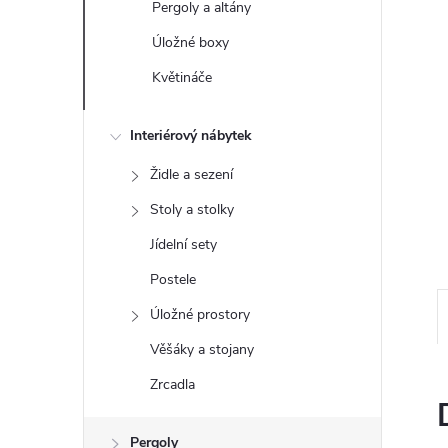
Pergoly a altány
e
Úložné boxy
l
Květináče
Interiérový nábytek
Židle a sezení
Stoly a stolky
Jídelní sety
Postele
Úložné prostory
Věšáky a stojany
Zrcadla
Pergoly