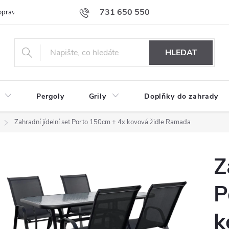
731 650 550
prava nábytku k Vám
Podmínky ochrany osobních údajů
Formulář 
HLEDAT
Pergoly
Grily
Doplňky do zahrady
Zahradní jídelní set Porto 150cm + 4x kovová židle Ramada
Z
P
k