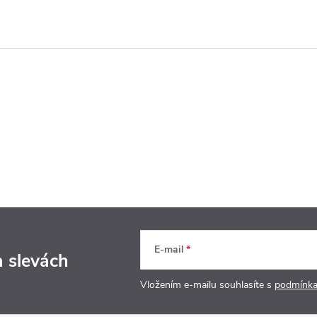
E-mail
a slevách
Vložením e-mailu souhlasíte s
podmínka