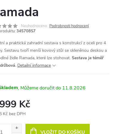
amada
Neohodnoceno
Podrobnosti hodnocení
produktu:
345708S7
tní a praktická zahradní sestava s konstrukcí z oceli pro 4
y. Sestavu tvoří menší kovový stůl se skleněnou deskou a
dlné židle Ramada, které lze stohovat.
Sestava je téměř
držbová.
Detailní informace
Skladem
11.8.2026
 999 Kč
5 Kč bez DPH
ná
:
VLOŽIT DO KOŠÍKU