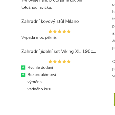
Vyhovuje nám, proto jsme koupili
o
totožnou lavičku.
b
t
Zahradní kovový stůl Milano
p
a
Vypadá moc pěkně.
ž
p
Zahradní jídelní set Viking XL 190cm + 8x kovová židle Ramada
C
+
Rychle dodání
p
+
Bezproblémová
v
výměna
vadného kusu