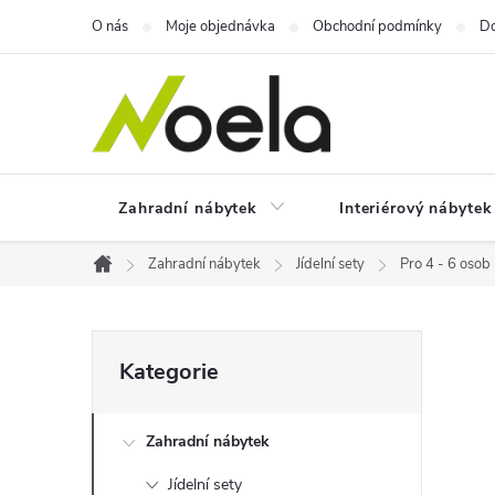
Přejít
O nás
Moje objednávka
Obchodní podmínky
Do
na
obsah
Zahradní nábytek
Interiérový nábytek
Zahradní nábytek
Jídelní sety
Pro 4 - 6 osob
Domů
P
Přeskočit
Kategorie
kategorie
o
Zahradní nábytek
s
Jídelní sety