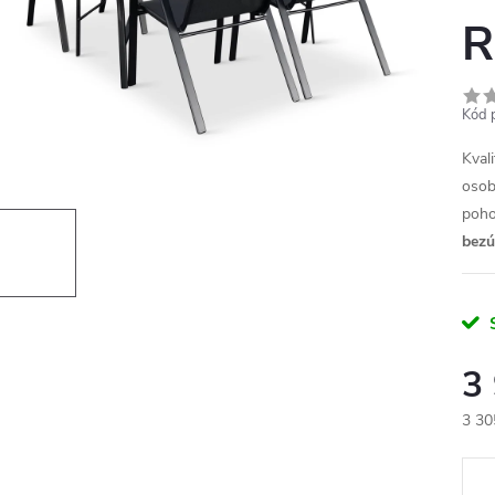
R
Kód 
Kvali
osob
poho
bezú
3
3 30
Měr
cena