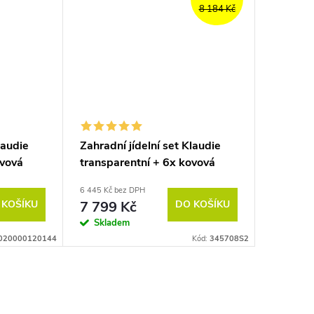
8 184 Kč
laudie
Zahradní jídelní set Klaudie
ovová
transparentní + 6x kovová
židle Pia
6 445 Kč bez DPH
 KOŠÍKU
7 799 Kč
DO KOŠÍKU
Skladem
020000120144
Kód:
345708S2