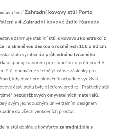
Zahradní kovový stůl Porto
estavu tvoří
150cm
4 Zahradní kovové židle Ramada
a
.
estava zahrnuje stabilní
stůl s kovovou
konstrukcí z
celi
a skleněnou deskou o rozměrech 150 x 90 cm
.
eska stolu vyrobená
z průhledného tvrzeného
kla
disponuje otvorem pro slunečník o průměru 4,5
m. Stůl dodáváme včetně plastové záslepky pro
řípad, kdy otvor pro slunečník nebudete využívat.
ovové části stolu byly ošetřeny proti rzi. Praktický stůl
 téměř
bezúdržbových omyvatelných materiálů
,
terý svým jednoduchým univerzálním designem
apadne do všech venkovních prostor.
ídelní stůl doplňuje komfortní
zahradní židle s