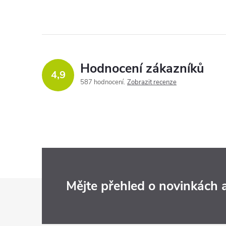
Hodnocení zákazníků
4,9
587 hodnocení
Zobrazit recenze
Z
Mějte přehled o novinkách
á