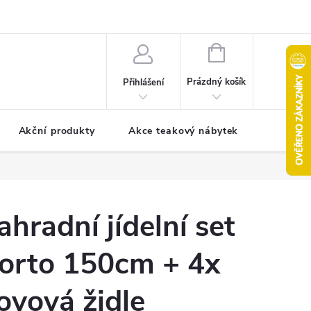
pro reklamaci
Formulář pro odstoupení od smlouvy
NÁKUPNÍ
KOŠÍK
Prázdný košík
Přihlášení
Akční produkty
Akce teakový nábytek
Kontak
ahradní jídelní set
orto 150cm + 4x
ovová židle