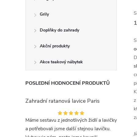
S
Grily
Doplňky do zahrady
S
Akční produkty
o
D
Akce teakový nábytek
s
c
POSLEDNÍ HODNOCENÍ PRODUKTŮ
p
K
z
Zahradní ratanová lavice Paris
k
z
Máme sestavu z jednotlivých židlí a lavičky
a potřebovali jsme další stejnou lavičku.
J