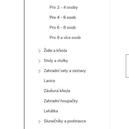
t
Pro 2 - 4 osoby
r
Pro 4 - 6 osob
Pro 6 - 8 osob
a
Pro 8 a více osob
n
Židle a křesla
n
Stoly a stolky
Zahradní sety a sestavy
í
Lavice
p
Závěsná křesla
Zahradní houpačky
a
Lehátka
n
Slunečníky a podstavce