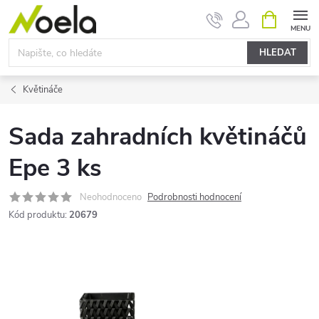
Přejít
NÁKUPNÍ
KOŠÍK
na
obsah
HLEDAT
Květináče
Sada zahradních květináčů
Epe 3 ks
Neohodnoceno
Podrobnosti hodnocení
Kód produktu:
20679