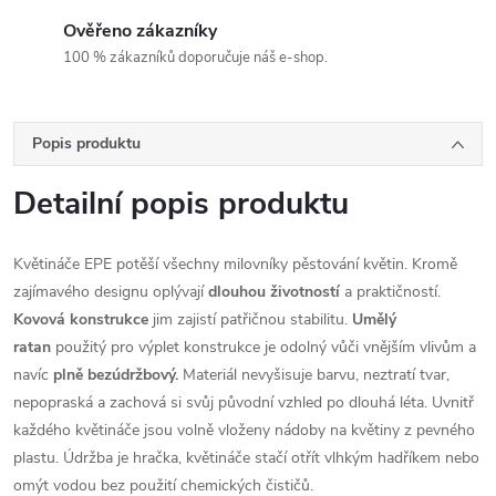
Ověřeno zákazníky
100 % zákazníků doporučuje náš e-shop.
Popis produktu
Detailní popis produktu
Květináče EPE potěší všechny milovníky pěstování květin. Kromě
zajímavého designu oplývají
dlouhou životností
a praktičností.
Kovová konstrukce
jim zajistí patřičnou stabilitu.
Umělý
ratan
použitý pro výplet konstrukce je odolný vůči vnějším vlivům a
navíc
plně bezúdržbový.
Materiál nevyšisuje barvu, neztratí tvar,
nepopraská a zachová si svůj původní vzhled po dlouhá léta. Uvnitř
každého květináče jsou volně vloženy nádoby na květiny z pevného
plastu. Údržba je hračka, květináče stačí otřít vlhkým hadříkem nebo
omýt vodou bez použití chemických čističů.