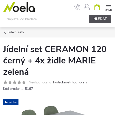
Přejít
NÁKUPNÍ
KOŠÍK
na
obsah
HLEDAT
Jídelní sety
Jídelní set CERAMON 120
černý + 4x židle MARIE
zelená
Neohodnoceno
Podrobnosti hodnocení
Kód produktu:
5167
Novinka