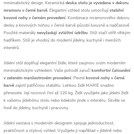
minimalistický design. Keramická
deska stolu je vyvedena v dekoru
mramoru v černé barvě.
Elegantní vzhled stolu umocňují
stabilní
kovové nohy v černém provedení.
Kombinace mramorového dekoru
desky a kovových nohou v černé barvě působí luxusně a nadčasově.
Použité materiály
nevyžadují zvláštní údržbu
. Stůl stačí otřít vlhkým
hadříkem. Stůl je vhodný do moderní jídelny, kuchyně i menších
interiérů.
Jídelní stůl doplňují elegantní židle, které zaujmou svým moderním
minimalistickým vzhledem. Vaše pohodlí zaručí
komfortní čalounění
v zeleném manšestrovém provedení.
Pevné
kovové nohy v černé
barvě
zajistí patřičnou stabilitu. Lehkou židli MARIE snadno
přenesete. Její nosnost činí až 120 kg. Židli využijete jako jídelní židli
k vašemu jídelnímu stolu nebo kdekoliv jinde v interiéru. Skvěle se
hodí do jídelny, kuchyně i pracovny.
Jídelní sestava s moderním designem spojuje jednoduchost,
praktičnost a stylový vzhled. Využijete ji například v jídelně nebo