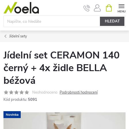
Přejít
NÁKUPNÍ
KOŠÍK
na
obsah
HLEDAT
Jídelní sety
Jídelní set CERAMON 140
černý + 4x židle BELLA
béžová
Neohodnoceno
Podrobnosti hodnocení
Kód produktu:
5091
Novinka