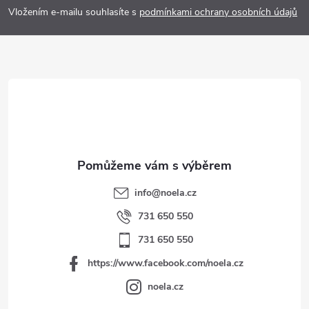
p
Vložením e-mailu souhlasíte s
podmínkami ochrany osobních údajů
a
t
í
info
@
noela.cz
731 650 550
731 650 550
https://www.facebook.com/noela.cz
noela.cz