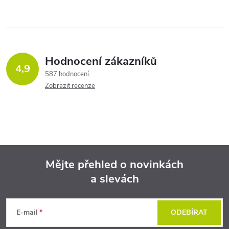
Hodnocení zákazníků
4,9
587 hodnocení
Zobrazit recenze
Mějte přehled o novinkách
a slevách
Z
á
E-mail
ODEBÍRAT