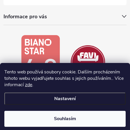
Informace pro vás
Tento web používá soubory cookie. Dalším procházením
tohoto webu vyjadřujete souhlas s jejich používáním.. Více
informací
zde
.
Nastavení
Vytvořil Shoptet
Souhlasím
Copyright 2026
noela.cz
. Všechna práva vyhrazena.
Upravit nastavení
cookies