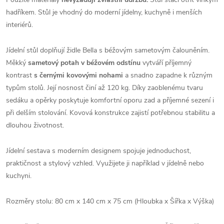
hadříkem. Stůl je vhodný do moderní jídelny, kuchyně i menších
interiérů.
Jídelní stůl doplňují židle Bella s béžovým sametovým čalouněním.
Měkký
sametový potah v béžovém odstínu
vytváří příjemný
kontrast
s černými kovovými nohami
a snadno zapadne k různým
typům stolů. Její nosnost činí až 120 kg. Díky zaoblenému tvaru
sedáku a opěrky poskytuje komfortní oporu zad a příjemné sezení i
při delším stolování. Kovová konstrukce zajistí potřebnou stabilitu a
dlouhou životnost.
Jídelní sestava s moderním designem spojuje jednoduchost,
praktičnost a stylový vzhled. Využijete ji například v jídelně nebo
kuchyni.
Rozměry stolu: 80 cm x 140 cm x 75 cm (Hloubka x Šířka x Výška)