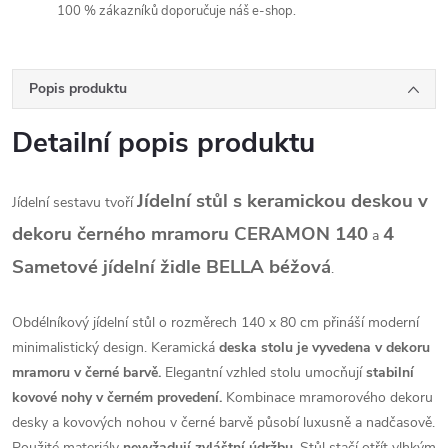
100 % zákazníků doporučuje náš e-shop.
Popis produktu
Detailní popis produktu
Jídelní stůl s keramickou deskou v
Jídelní sestavu tvoří
dekoru černého mramoru CERAMON 140
4
a
Sametové jídelní židle BELLA béžová
.
Obdélníkový jídelní stůl o rozměrech 140 x 80 cm přináší moderní
minimalistický design. Keramická
deska stolu je vyvedena v dekoru
mramoru v černé barvě.
Elegantní vzhled stolu umocňují
stabilní
kovové nohy v černém provedení.
Kombinace mramorového dekoru
desky a kovových nohou v černé barvě působí luxusně a nadčasově.
Použité materiály
nevyžadují zvláštní údržbu.
Stůl stačí otřít vlhkým