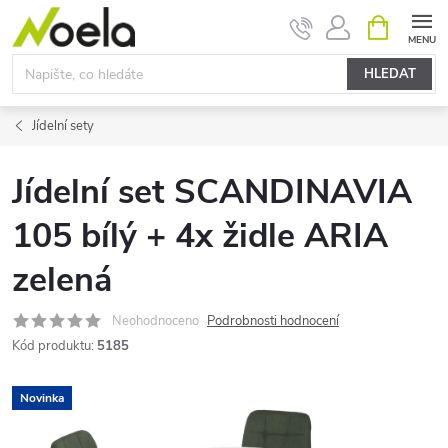
Přejít
NÁKUPNÍ
KOŠÍK
na
obsah
HLEDAT
Jídelní sety
Jídelní set SCANDINAVIA
105 bílý + 4x židle ARIA
zelená
Neohodnoceno
Podrobnosti hodnocení
Kód produktu:
5185
Novinka