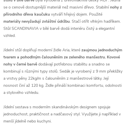
stolu v bílé barvě
byla vyrobena z dřevovláknité desky MDF. Jedná
se o cenově dostupnější materiál než masivní dřevo. Stabilní
nohy z
přírodního dřeva kaučuku
vytváří hřejivý dojem. Použité
materiály nevyžadují zvláštní údržbu
. Stačí otřít vlhkým hadříkem.
Stůl SCANDINAVIA v bílé barvě dodá interiéru čistý a elegantní
vzhled.
Jídelní stůl doplňují moderní židle Aria, které
zaujmou jednoduchým
tvarem a pohodlným čalouněním ze zeleného manšestru. Kovové
nohy v černé barvě
dodávají potřebnou stabilitu a snadno se
kombinují s různými typy stolů. Sedák je vyrobený z 9 mm překližky
a vrstvy pěny 22kg/m s čalouněním z manšestrové látky. Její
nosnost činí až 120 kg. Židle přináší kombinaci komfortu, odolnosti
a stylového vzhledu.
Jídelní sestava s moderním skandinávským designem spojuje
jednoduchost, praktičnost a nadčasový styl. Využijete ji například v
menší jídelně nebo kuchyni.