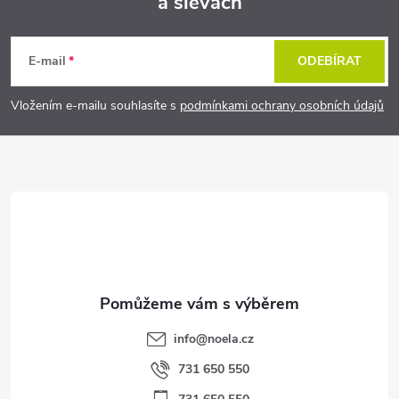
a slevách
Z
á
E-mail
ODEBÍRAT
p
Vložením e-mailu souhlasíte s
podmínkami ochrany osobních údajů
a
t
í
info
@
noela.cz
731 650 550