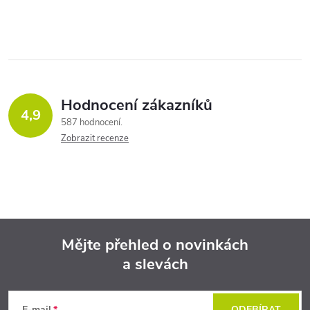
Hodnocení zákazníků
4,9
587 hodnocení
Zobrazit recenze
Mějte přehled o novinkách
a slevách
Z
E-mail
ODEBÍRAT