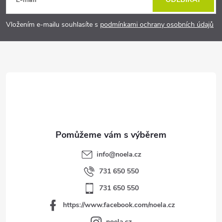
á
p
Vložením e-mailu souhlasíte s
podmínkami ochrany osobních údajů
a
t
í
info
@
noela.cz
731 650 550
731 650 550
https://www.facebook.com/noela.cz
noela.cz