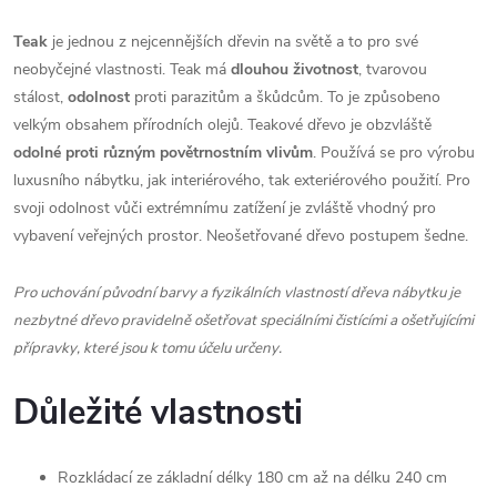
Teak
je jednou z nejcennějších dřevin na světě a to pro své
neobyčejné vlastnosti. Teak má
dlouhou životnost
, tvarovou
stálost,
odolnost
proti parazitům a škůdcům. To je způsobeno
velkým obsahem přírodních olejů. Teakové dřevo je obzvláště
odolné proti různým povětrnostním vlivům
. Používá se pro výrobu
luxusního nábytku, jak interiérového, tak exteriérového použití. Pro
svoji odolnost vůči extrémnímu zatížení je zvláště vhodný pro
vybavení veřejných prostor. Neošetřované dřevo postupem šedne.
Pro uchování původní barvy a fyzikálních vlastností dřeva nábytku je
nezbytné dřevo pravidelně ošetřovat speciálními čistícími a ošetřujícími
přípravky, které jsou k tomu účelu určeny.
Důležité vlastnosti
Rozkládací ze základní délky 180 cm až na délku 240 cm