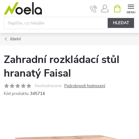
Přejít
NÁKUPNÍ
KOŠÍK
na
obsah
HLEDAT
Jídelní
Zahradní rozkládací stůl
hranatý Faisal
Neohodnoceno
Podrobnosti hodnocení
Kód produktu:
345714