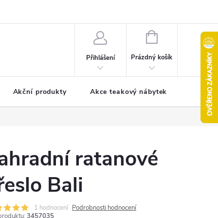
pro reklamaci
Formulář pro odstoupení od smlouvy
NÁKUPNÍ
KOŠÍK
Prázdný košík
Přihlášení
Akční produkty
Akce teakový nábytek
Kontak
ahradní ratanové
řeslo Bali
1 hodnocení
Podrobnosti hodnocení
produktu:
3457035