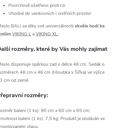
Povrchově ošetřeno proti rzi
Vhodné do venkovních i vnitřních prostor
řeslo BALI se díky své univerzálnosti
skvěle hodí ke
tolům
VIKING L
a
VIKING XL.
alší rozměry, které by Vás mohly zajímat
řeslo disponuje opěrkou zad o délce 48 cm. Sedák o
ozměrech 48 cm x 46 cm (Hloubka x Šířka) ve výšce
3 cm od země.
řepravní rozměry:
ozměr balení (1 ks): 90 cm x 60 cm x 65 cm;
motnost balení (1 ks): 7,5 kg; Produkt je dodáván ve
montovaném stavu.