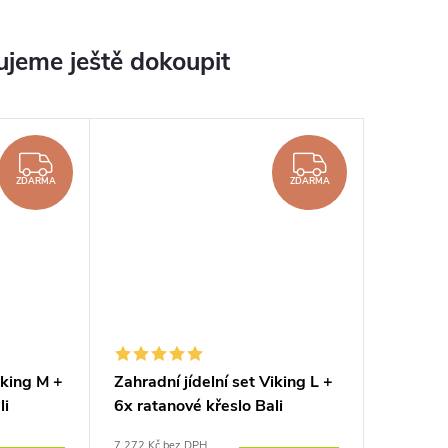
jeme ještě dokoupit
ZDARMA
ZDARMA
ZDARMA
ZDARMA
iking M +
Zahradní jídelní set Viking L +
li
6x ratanové křeslo Bali
7 272 Kč bez DPH