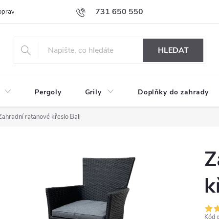
731 650 550
prava nábytku k Vám
Podmínky ochrany osobních údajů
Formulář 
HLEDAT
Pergoly
Grily
Doplňky do zahrady
Zahradní ratanové křeslo Bali
Z
k
Kód 