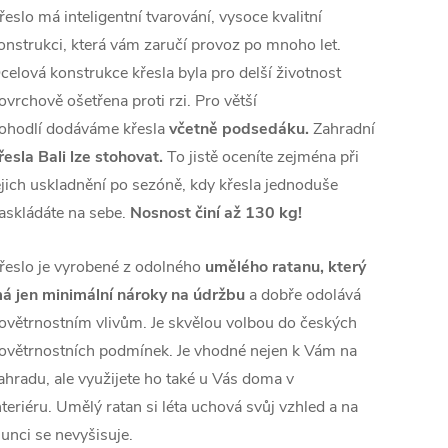
řeslo má inteligentní tvarování, vysoce kvalitní
onstrukci, která vám zaručí provoz po mnoho let.
celová konstrukce křesla byla pro delší životnost
ovrchově ošetřena proti rzi. Pro větší
ohodlí dodáváme křesla
včetně podsedáku.
Zahradní
řesla Bali lze stohovat.
To jistě oceníte zejména při
ejich uskladnění po sezóně, kdy křesla jednoduše
askládáte na sebe.
Nosnost činí až 130 kg!
řeslo je vyrobené z odolného
umělého ratanu, který
á jen minimální nároky na údržbu
a dobře odolává
ovětrnostním vlivům. Je skvělou volbou do českých
ovětrnostních podmínek.
Je vhodné nejen k Vám na
ahradu, ale využijete ho také u Vás doma v
nteriéru.
Umělý ratan si léta uchová svůj vzhled a na
lunci se nevyšisuje.