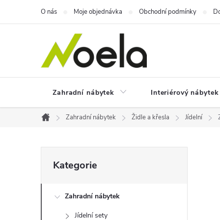
Přejít
O nás
Moje objednávka
Obchodní podmínky
Do
na
obsah
Zahradní nábytek
Interiérový nábytek
Zahradní nábytek
Židle a křesla
Jídelní
Domů
P
Přeskočit
Kategorie
kategorie
o
Zahradní nábytek
s
Jídelní sety