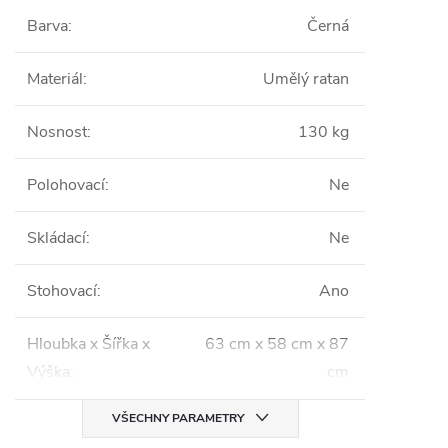
Barva
:
Černá
Materiál
:
Umělý ratan
Nosnost
:
130 kg
Polohovací
:
Ne
Skládací
:
Ne
Stohovací
:
Ano
Hloubka x Šířka x
63 cm x 58 cm x 87
Výška
:
cm
VŠECHNY PARAMETRY