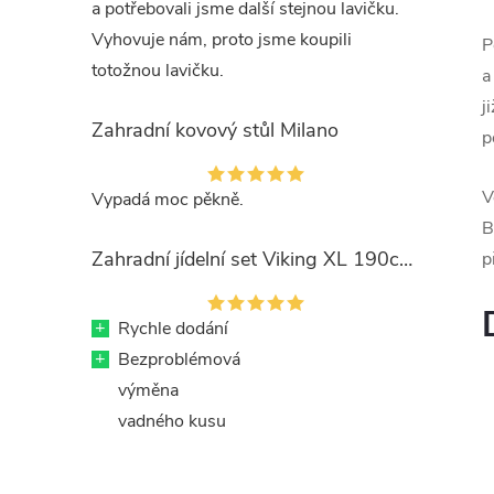
a potřebovali jsme další stejnou lavičku.
Vyhovuje nám, proto jsme koupili
P
totožnou lavičku.
a
j
Zahradní kovový stůl Milano
p
V
Vypadá moc pěkně.
B
Zahradní jídelní set Viking XL 190cm + 8x kovová židle Ramada
p
+
Rychle dodání
+
Bezproblémová
výměna
vadného kusu