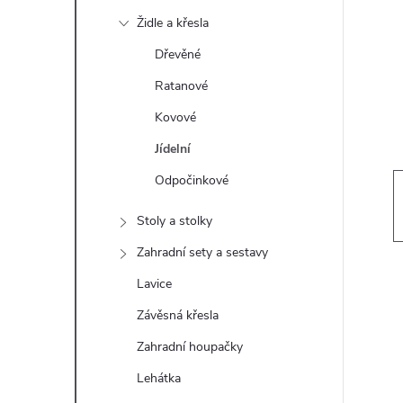
t
Židle a křesla
r
Dřevěné
Ratanové
a
Kovové
n
Jídelní
Odpočinkové
n
Stoly a stolky
í
Zahradní sety a sestavy
p
Lavice
Závěsná křesla
a
Zahradní houpačky
n
Lehátka