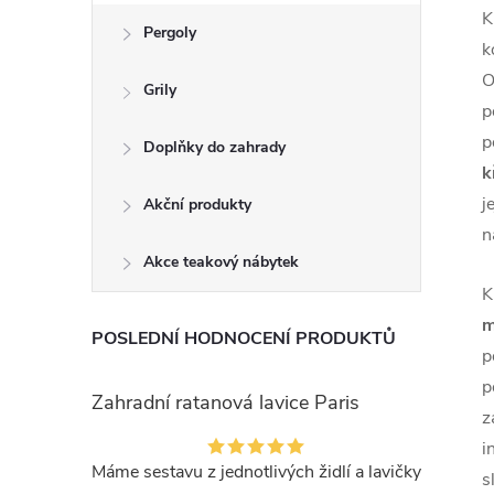
K
Pergoly
k
O
Grily
p
p
Doplňky do zahrady
k
j
Akční produkty
n
Akce teakový nábytek
K
m
POSLEDNÍ HODNOCENÍ PRODUKTŮ
p
p
Zahradní ratanová lavice Paris
z
i
Máme sestavu z jednotlivých židlí a lavičky
s