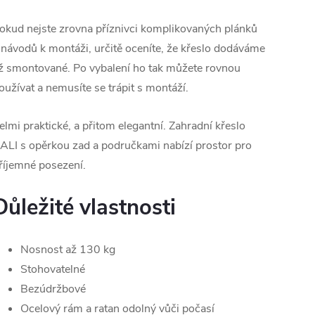
okud nejste zrovna příznivci komplikovaných plánků
 návodů k montáži, určitě oceníte, že křeslo dodáváme
iž smontované. Po vybalení ho tak můžete rovnou
oužívat a nemusíte se trápit s montáží.
elmi praktické, a přitom elegantní. Zahradní křeslo
ALI s opěrkou zad a područkami nabízí prostor pro
říjemné posezení.
Důležité vlastnosti
Nosnost až 130 kg
Stohovatelné
Bezúdržbové
Ocelový rám a ratan odolný vůči počasí