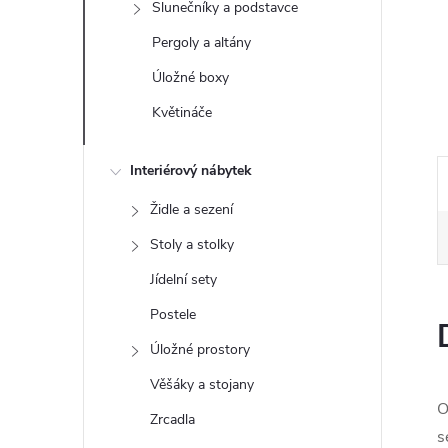
Slunečníky a podstavce
e
Pergoly a altány
l
Úložné boxy
Květináče
Interiérový nábytek
Židle a sezení
Stoly a stolky
Jídelní sety
Postele
Úložné prostory
Věšáky a stojany
O
Zrcadla
s