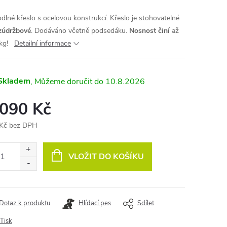
dlné křeslo s ocelovou konstrukcí. Křeslo je stohovatelné
zúdržbové
. Dodáváno včetně podsedáku.
Nosnost činí
až
kg!
Detailní informace
Skladem
10.8.2026
 090 Kč
Kč bez DPH
ná
:
VLOŽIT DO KOŠÍKU
Dotaz k produktu
Hlídací pes
Sdílet
Tisk