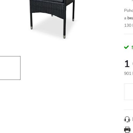
Poho
a
be
130 
1
901 
Měr
cena