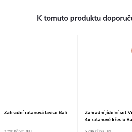
K tomuto produktu doporuču
Zahradní ratanová lavice Bali
Zahradní jídelní set V
4x ratanové křeslo Ba
3 298 Kč bez DPH
5 206 Kč bez DPH