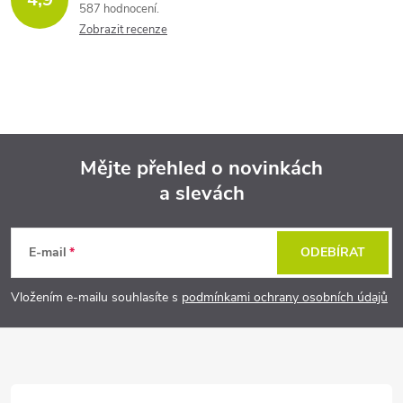
587 hodnocení
Zobrazit recenze
Mějte přehled o novinkách
a slevách
Z
á
E-mail
ODEBÍRAT
p
Vložením e-mailu souhlasíte s
podmínkami ochrany osobních údajů
a
t