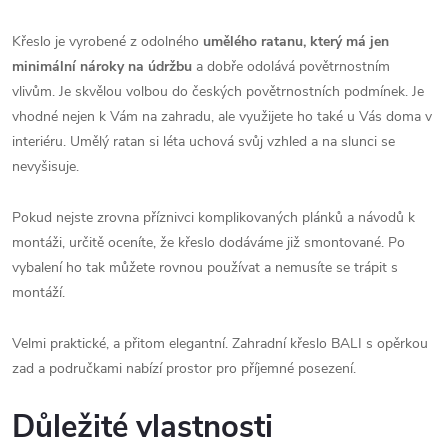
Křeslo je vyrobené z odolného
umělého ratanu, který má jen
minimální nároky na údržbu
a dobře odolává povětrnostním
vlivům. Je skvělou volbou do českých povětrnostních podmínek.
Je
vhodné nejen k Vám na zahradu, ale využijete ho také u Vás doma v
interiéru.
Umělý ratan si léta uchová svůj vzhled a na slunci se
nevyšisuje.
Pokud nejste zrovna příznivci komplikovaných plánků a návodů k
montáži, určitě oceníte, že křeslo dodáváme již smontované. Po
vybalení ho tak můžete rovnou používat a nemusíte se trápit s
montáží.
Velmi praktické, a přitom elegantní. Zahradní křeslo BALI s opěrkou
zad a područkami nabízí prostor pro příjemné posezení.
Důležité vlastnosti