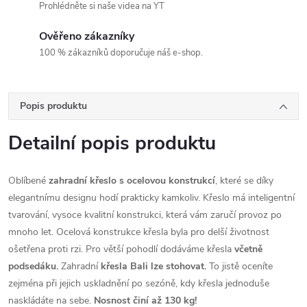
Prohlédněte si naše videa na YT
Ověřeno zákazníky
100 % zákazníků doporučuje náš e-shop.
Popis produktu
Detailní popis produktu
Oblíbené
zahradní křeslo s ocelovou konstrukcí
, které se díky
elegantnímu designu hodí prakticky kamkoliv. Křeslo má inteligentní
tvarování, vysoce kvalitní konstrukci, která vám zaručí provoz po
mnoho let. Ocelová konstrukce křesla byla pro delší životnost
ošetřena proti rzi. Pro větší pohodlí dodáváme křesla
včetně
podsedáku.
Zahradní
křesla Bali lze stohovat.
To jistě oceníte
zejména při jejich uskladnění po sezóně, kdy křesla jednoduše
naskládáte na sebe.
Nosnost činí až 130 kg!