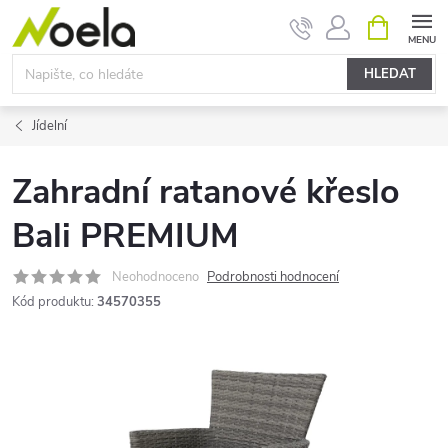
Přejít
NÁKUPNÍ
KOŠÍK
na
obsah
HLEDAT
Jídelní
Zahradní ratanové křeslo
Bali PREMIUM
Neohodnoceno
Podrobnosti hodnocení
Kód produktu:
34570355