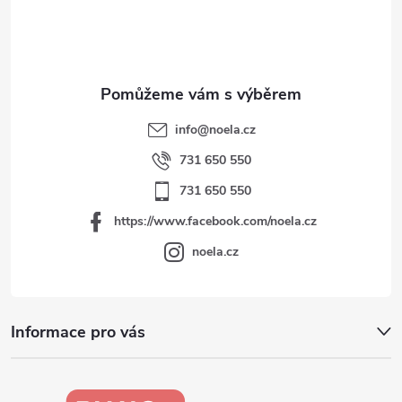
í
info
@
noela.cz
731 650 550
731 650 550
https://www.facebook.com/noela.cz
noela.cz
Informace pro vás