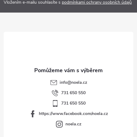
p
Vložením e-mailu souhlasíte s
podmínkami ochrany osobních údajů
a
t
í
info
@
noela.cz
731 650 550
731 650 550
https://www.facebook.com/noela.cz
noela.cz