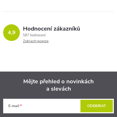
Hodnocení zákazníků
4,9
587 hodnocení
Zobrazit recenze
Mějte přehled o novinkách
a slevách
Z
á
E-mail
ODEBÍRAT