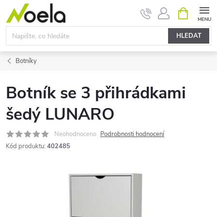
Přejít
NÁKUPNÍ
KOŠÍK
na
obsah
HLEDAT
Botníky
Botník se 3 přihrádkami
šedý LUNARO
Neohodnoceno
Podrobnosti hodnocení
Kód produktu:
402485