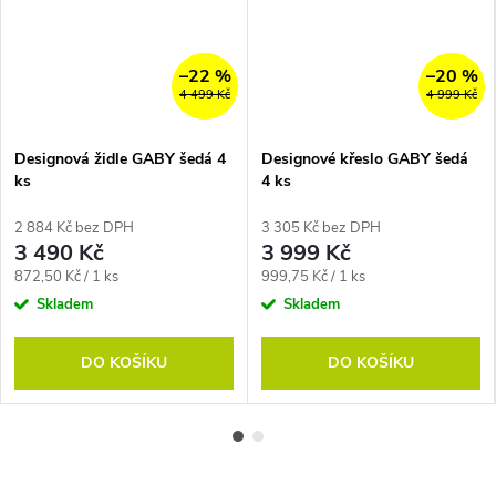
–22 %
–20 %
4 499 Kč
4 999 Kč
Designová židle GABY šedá 4
Designové křeslo GABY šedá
ks
4 ks
2 884 Kč bez DPH
3 305 Kč bez DPH
3 490 Kč
3 999 Kč
Měrná
Měrná
872,50 Kč / 1 ks
999,75 Kč / 1 ks
cena:
cena:
Skladem
Skladem
DO KOŠÍKU
DO KOŠÍKU