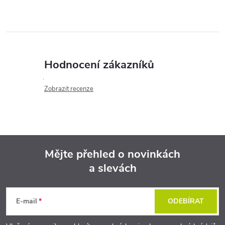
Hodnocení zákazníků
Zobrazit recenze
Mějte přehled o novinkách
a slevách
Z
á
E-mail
ODEBÍRAT