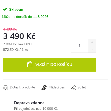
Skladem
11.8.2026
4 499 Kč
3 490 Kč
2 884 Kč bez DPH
Měrná
872,50 Kč / 1 ks
cena:
VLOŽIT DO KOŠÍKU
Dotaz k produktu
Hlídací pes
Sdílet
Doprava zdarma
Při objednávce nad 10 000 Kč.