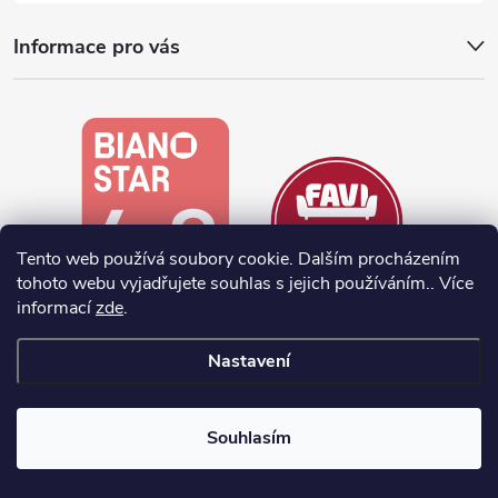
Informace pro vás
Tento web používá soubory cookie. Dalším procházením
tohoto webu vyjadřujete souhlas s jejich používáním.. Více
informací
zde
.
Nastavení
Vytvořil Shoptet
Souhlasím
Copyright 2026
noela.cz
. Všechna práva vyhrazena.
Upravit nastavení
cookies