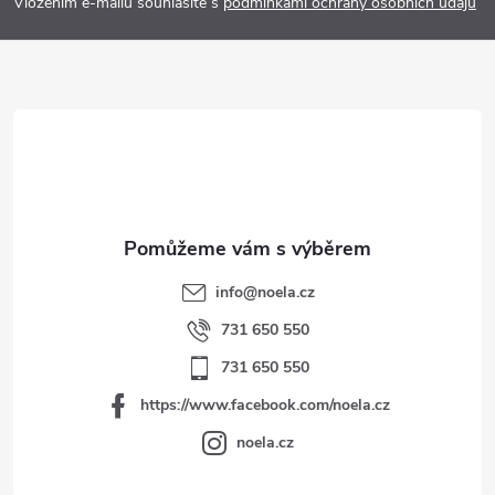
p
Vložením e-mailu souhlasíte s
podmínkami ochrany osobních údajů
a
t
í
info
@
noela.cz
731 650 550
731 650 550
https://www.facebook.com/noela.cz
noela.cz