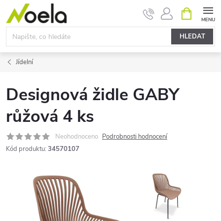
Přejít
NÁKUPNÍ
KOŠÍK
na
obsah
HLEDAT
Jídelní
Designová židle GABY
růžová 4 ks
Neohodnoceno
Podrobnosti hodnocení
Kód produktu:
34570107