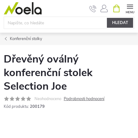
Přejít
NÁKUPNÍ
KOŠÍK
na
obsah
HLEDAT
Konferenční stolky
Dřevěný oválný
konferenční stolek
Selection Joe
Neohodnoceno
Podrobnosti hodnocení
Kód produktu:
200179