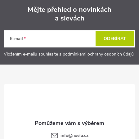
Mějte přehled o novinkách
a slevách
Z
á
E-mail
ODEBÍRAT
p
Vložením e-mailu souhlasíte s
podmínkami ochrany osobních údajů
a
t
í
info
@
noela.cz