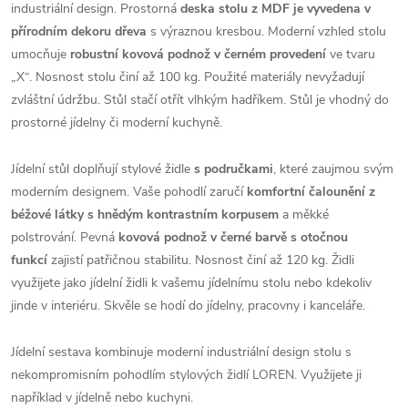
industriální design. Prostorná
deska stolu z MDF je vyvedena v
přírodním dekoru dřeva
s výraznou kresbou. Moderní vzhled stolu
umocňuje
robustní kovová podnož v černém provedení
ve tvaru
„X“. Nosnost stolu činí až 100 kg. Použité materiály nevyžadují
zvláštní údržbu. Stůl stačí otřít vlhkým hadříkem. Stůl je vhodný do
prostorné jídelny či moderní kuchyně.
Jídelní stůl doplňují stylové židle
s područkami
, které zaujmou svým
moderním designem. Vaše pohodlí zaručí
komfortní čalounění z
béžové látky s hnědým kontrastním korpusem
a měkké
polstrování. Pevná
kovová podnož v černé barvě s otočnou
funkcí
zajistí patřičnou stabilitu. Nosnost činí až 120 kg. Židli
využijete jako jídelní židli k vašemu jídelnímu stolu nebo kdekoliv
jinde v interiéru. Skvěle se hodí do jídelny, pracovny i kanceláře.
Jídelní sestava kombinuje moderní industriální design stolu s
nekompromisním pohodlím stylových židlí LOREN. Využijete ji
například v jídelně nebo kuchyni.