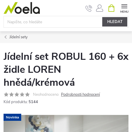
Přejít
NÁKUPNÍ
KOŠÍK
na
obsah
HLEDAT
Jídelní sety
Jídelní set ROBUL 160 + 6x
židle LOREN
hnědá/krémová
Neohodnoceno
Podrobnosti hodnocení
Kód produktu:
5144
Novinka