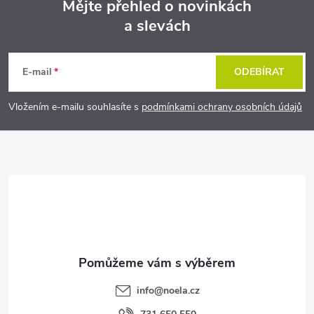
Mějte přehled o novinkách
a slevách
Z
á
E-mail
ODEBÍRAT
p
Vložením e-mailu souhlasíte s
podmínkami ochrany osobních údajů
a
t
í
info
@
noela.cz