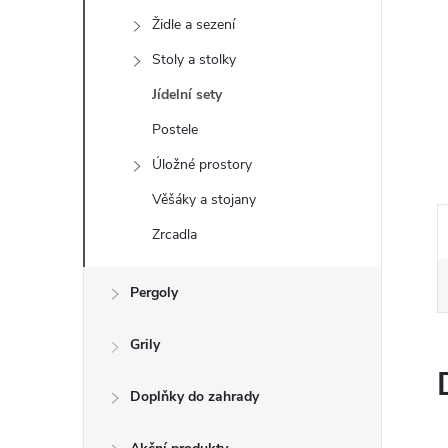
e
Židle a sezení
l
Stoly a stolky
Jídelní sety
Postele
Úložné prostory
Věšáky a stojany
Zrcadla
Pergoly
Grily
Doplňky do zahrady