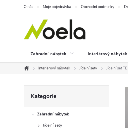
Přejít
O nás
Moje objednávka
Obchodní podmínky
Do
na
obsah
Zahradní nábytek
Interiérový nábytek
Interiérový nábytek
Jídelní sety
Jídelní set 
Domů
P
Přeskočit
Kategorie
kategorie
o
Zahradní nábytek
s
Jídelní sety