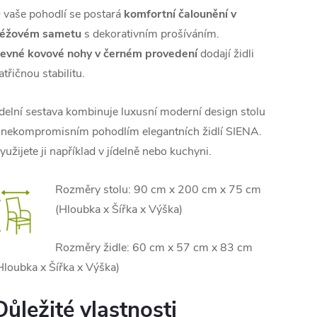
 vaše pohodlí se postará
komfortní čalounění v
éžovém sametu
s dekorativním prošíváním.
evné kovové nohy v černém provedení
dodají židli
atřičnou stabilitu.
ídelní sestava kombinuje luxusní moderní design stolu
 nekompromisním pohodlím elegantních židlí SIENA.
yužijete ji například v jídelně nebo kuchyni.
Rozměry stolu: 90 cm x 200 cm x 75 cm
(Hloubka x Šířka x Výška)
Rozměry židle: 60 cm x 57 cm x 83 cm
Hloubka x Šířka x Výška)
Důležité vlastnosti