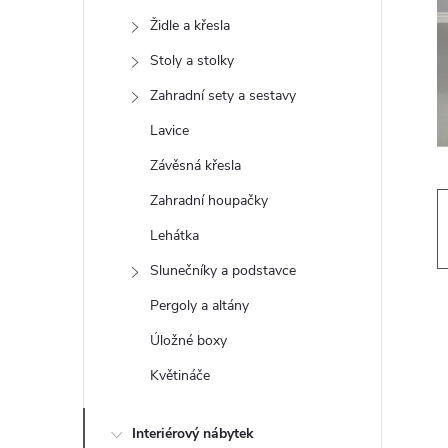
t
Židle a křesla
r
Stoly a stolky
Zahradní sety a sestavy
a
Lavice
n
Závěsná křesla
Zahradní houpačky
n
Lehátka
í
Slunečníky a podstavce
Pergoly a altány
p
Úložné boxy
a
Květináče
n
Interiérový nábytek