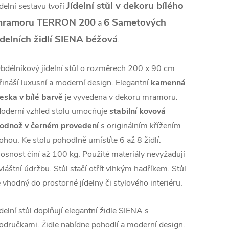
Jídelní stůl v dekoru bílého
ídelní sestavu tvoří
ramoru TERRON 200
6 Sametových
a
ídelních židlí SIENA béžová
.
bdélníkový jídelní stůl o rozměrech 200 x 90 cm
řináší luxusní a moderní design. Elegantní
kamenná
eska v bílé barvě
je vyvedena v dekoru mramoru.
oderní vzhled stolu umocňuje
stabilní kovová
odnož v černém provedení
s originálním křížením
ohou. Ke stolu pohodlně umístíte 6 až 8 židlí.
osnost činí až 100 kg. Použité materiály nevyžadují
vláštní údržbu. Stůl stačí otřít vlhkým hadříkem. Stůl
e vhodný do prostorné jídelny či stylového interiéru.
ídelní stůl doplňují elegantní židle SIENA s
odručkami. Židle nabídne pohodlí a moderní design.