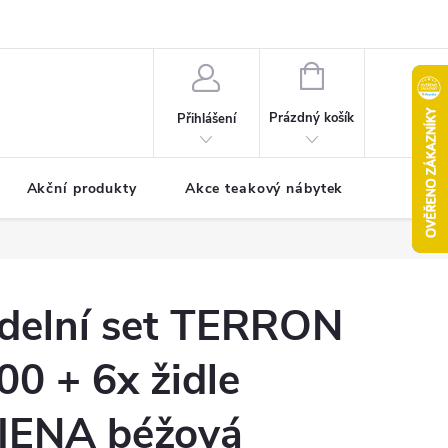
pro reklamaci
Formulář pro odstoupení od smlouvy
NÁKUPNÍ
KOŠÍK
Prázdný košík
Přihlášení
Akční produkty
Akce teakový nábytek
Kontak
ídelní set TERRON
00 + 6x židle
IENA béžová