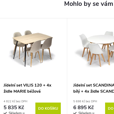
Jídelní set VILIS 120 + 4x
Jídelní set SCANDIN
židle MARIE béžová
bílý + 4x židle SCAN
4 822 Kč bez DPH
5 698 Kč bez DPH
5 835 Kč
6 895 Kč
DO KOŠÍKU
DO
Skladem u
Skladem u