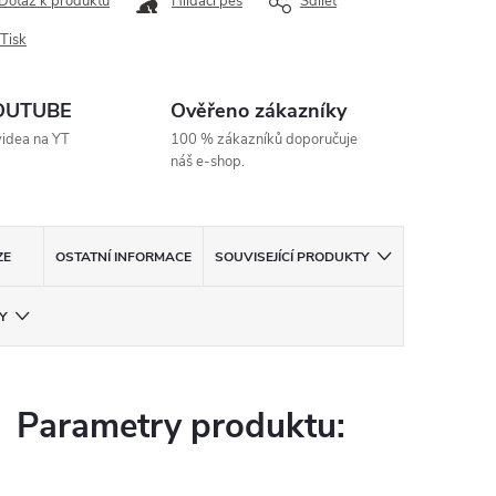
Dotaz k produktu
Hlídací pes
Sdílet
Tisk
YOUTUBE
Ověřeno zákazníky
videa na YT
100 % zákazníků doporučuje
náš e-shop.
ZE
OSTATNÍ INFORMACE
SOUVISEJÍCÍ PRODUKTY
Y
Parametry produktu: