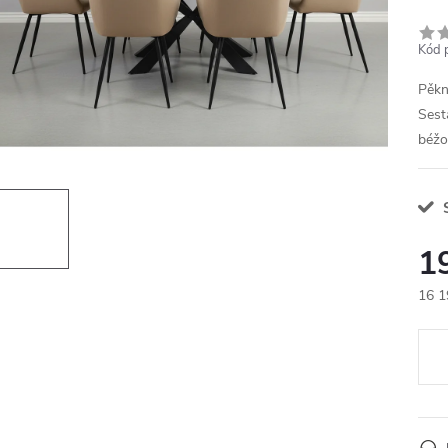
Kód 
Pěkn
Sesta
béžo
S
1
16 1
Měr
cena