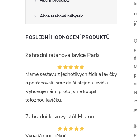
Akční produkty
J
m
Akce teakový nábytek
j
POSLEDNÍ HODNOCENÍ PRODUKTŮ
O
p
Zahradní ratanová lavice Paris
d
M
Máme sestavu z jednotlivých židlí a lavičky
p
a potřebovali jsme další stejnou lavičku.
n
Vyhovuje nám, proto jsme koupili
N
totožnou lavičku.
z
j
Zahradní kovový stůl Milano
J
p
Vypadá moc pěkně.