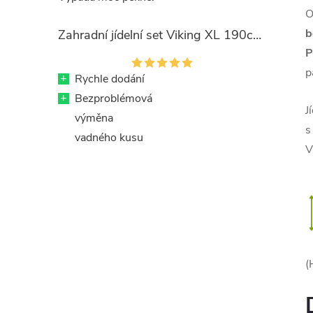
O
b
Zahradní jídelní set Viking XL 190cm + 8x kovová židle Ramada
P
p
+
Rychle dodání
+
Bezproblémová
J
výměna
s
vadného kusu
V
(