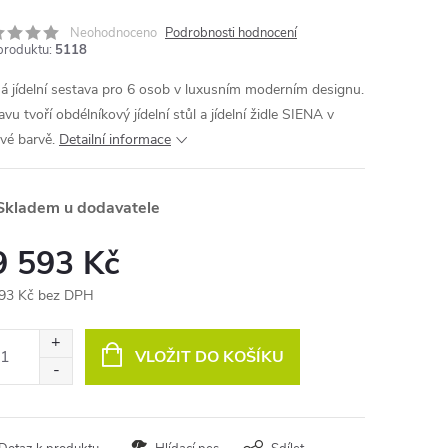
Neohodnoceno
Podrobnosti hodnocení
produktu:
5118
á jídelní sestava pro 6 osob v luxusním moderním designu.
vu tvoří obdélníkový jídelní stůl a jídelní židle SIENA v
vé barvě.
Detailní informace
kladem u dodavatele
9 593 Kč
93 Kč bez DPH
ná
:
VLOŽIT DO KOŠÍKU