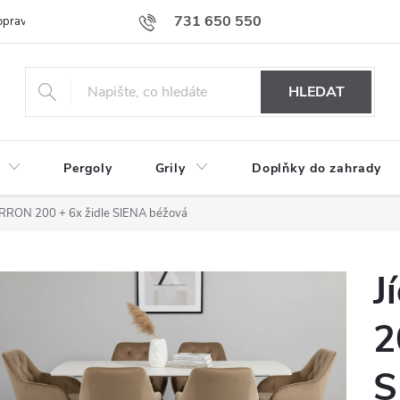
731 650 550
prava nábytku k Vám
Podmínky ochrany osobních údajů
Formulář 
HLEDAT
Pergoly
Grily
Doplňky do zahrady
TERRON 200 + 6x židle SIENA béžová
J
2
S