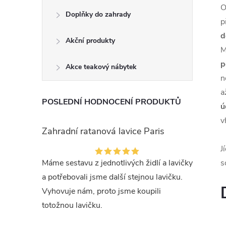
O
Doplňky do zahrady
p
d
Akční produkty
M
p
Akce teakový nábytek
n
a
POSLEDNÍ HODNOCENÍ PRODUKTŮ
ú
v
Zahradní ratanová lavice Paris
J
Máme sestavu z jednotlivých židlí a lavičky
s
a potřebovali jsme další stejnou lavičku.
Vyhovuje nám, proto jsme koupili
totožnou lavičku.