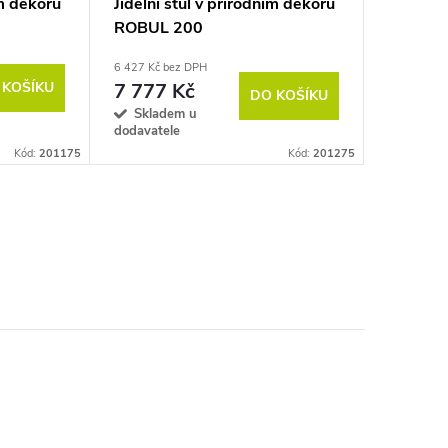
ím dekoru
Jídelní stůl v přírodním dekoru
ROBUL 200
6 427 Kč bez DPH
 KOŠÍKU
7 777 Kč
DO KOŠÍKU
Skladem u
dodavatele
Kód:
201175
Kód:
201275