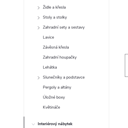
t
Židle a křesla
r
Stoly a stolky
Zahradní sety a sestavy
a
Lavice
n
Závěsná křesla
Zahradní houpačky
n
Lehátka
í
Slunečníky a podstavce
Pergoly a altány
p
Úložné boxy
a
Květináče
n
Interiérový nábytek