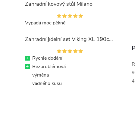
Zahradní kovový stůl Milano
Vypadá moc pěkně.
Zahradní jídelní set Viking XL 190cm + 8x kovová židle Ramada
P
+
Rychle dodání
R
+
Bezproblémová
9
výměna
4
vadného kusu