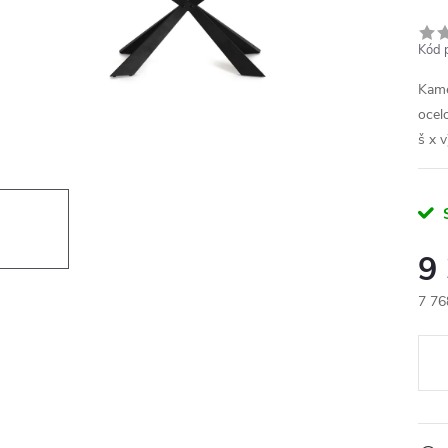
Kód 
Kame
ocel
š x v
9
7 76
Měr
cena