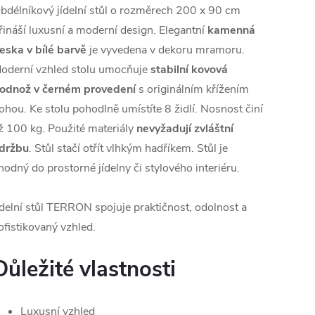
bdélníkový jídelní stůl o rozměrech 200 x 90 cm
řináší luxusní a moderní design. Elegantní
kamenná
eska v bílé barvě
je vyvedena v dekoru mramoru.
oderní vzhled stolu umocňuje
stabilní kovová
odnož v černém provedení
s originálním křížením
ohou. Ke stolu pohodlně umístíte 8 židlí. Nosnost činí
ž 100 kg. Použité materiály
nevyžadují zvláštní
držbu
. Stůl stačí otřít vlhkým hadříkem. Stůl je
hodný do prostorné jídelny či stylového interiéru.
ídelní stůl TERRON spojuje praktičnost, odolnost a
ofistikovaný vzhled.
Důležité vlastnosti
Luxusní vzhled