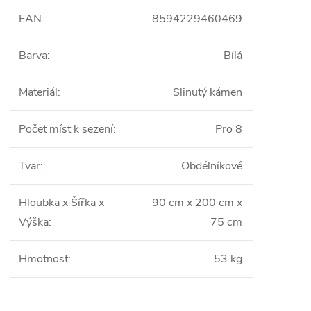
EAN
:
8594229460469
Barva
:
Bílá
Materiál
:
Slinutý kámen
Počet míst k sezení
:
Pro 8
Tvar
:
Obdélníkové
Hloubka x Šířka x
90 cm x 200 cm x
Výška
:
75 cm
Hmotnost
:
53 kg