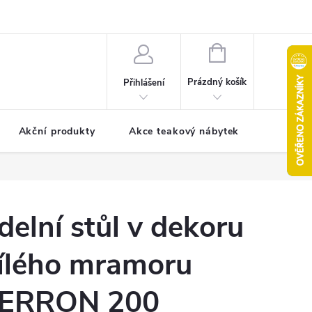
pro reklamaci
Formulář pro odstoupení od smlouvy
NÁKUPNÍ
KOŠÍK
Prázdný košík
Přihlášení
Akční produkty
Akce teakový nábytek
Kontak
ídelní stůl v dekoru
ílého mramoru
ERRON 200