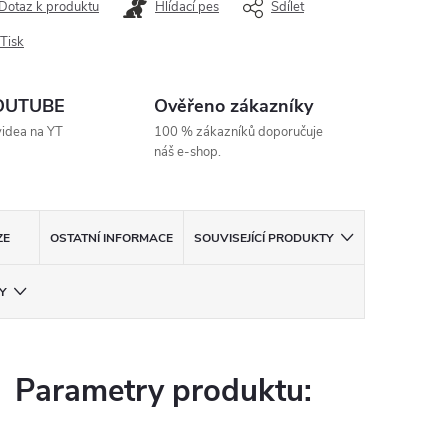
Dotaz k produktu
Hlídací pes
Sdílet
Tisk
YOUTUBE
Ověřeno zákazníky
videa na YT
100 % zákazníků doporučuje
náš e-shop.
ZE
OSTATNÍ INFORMACE
SOUVISEJÍCÍ PRODUKTY
Y
Parametry produktu: