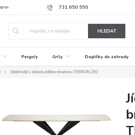
731 650 550
prava nábytku k Vám
Podmínky ochrany osobních údajů
Formulář 
HLEDAT
Pergoly
Grily
Doplňky do zahrady
y
Jídelní stůl v dekoru bílého mramoru TERRON 200
J
b
T