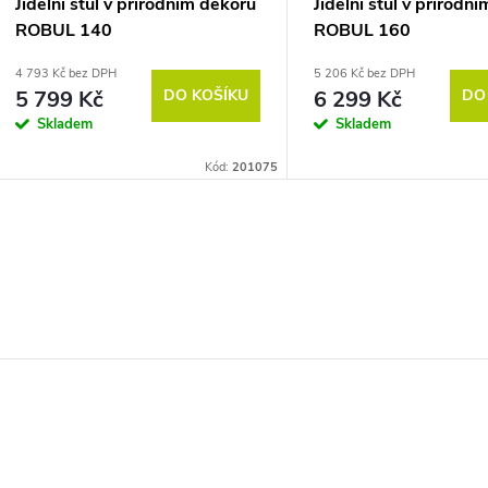
Jídelní stůl v přírodním dekoru
Jídelní stůl v přírodn
ROBUL 140
ROBUL 160
4 793 Kč bez DPH
5 206 Kč bez DPH
5 799 Kč
DO KOŠÍKU
6 299 Kč
DO
Skladem
Skladem
Kód:
201075