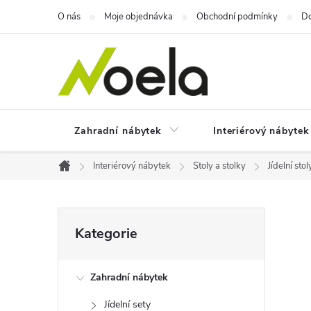
Přejít
O nás
Moje objednávka
Obchodní podmínky
Do
na
obsah
Zahradní nábytek
Interiérový nábytek
Interiérový nábytek
Stoly a stolky
Jídelní stol
Domů
P
Přeskočit
Kategorie
kategorie
o
Zahradní nábytek
s
Jídelní sety