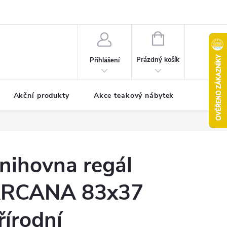
pro reklamaci
Formulář pro odstoupení od smlouvy
NÁKUPNÍ
KOŠÍK
Prázdný košík
Přihlášení
Akční produkty
Akce teakový nábytek
Kontak
nihovna regál
RCANA 83x37
řírodní