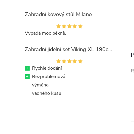
Zahradní kovový stůl Milano
Vypadá moc pěkně.
Zahradní jídelní set Viking XL 190cm + 8x kovová židle Ramada
P
+
Rychle dodání
R
+
Bezproblémová
výměna
vadného kusu