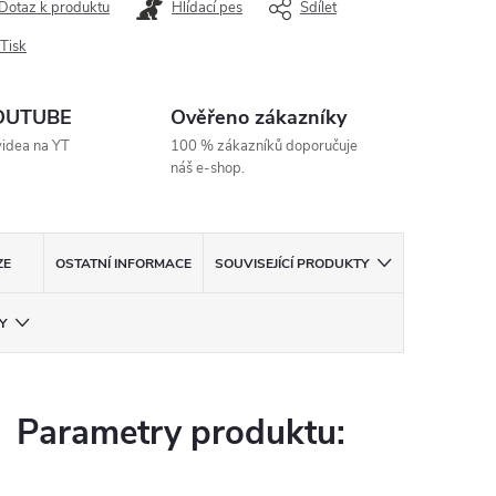
Dotaz k produktu
Hlídací pes
Sdílet
Tisk
YOUTUBE
Ověřeno zákazníky
videa na YT
100 % zákazníků doporučuje
náš e-shop.
ZE
OSTATNÍ INFORMACE
SOUVISEJÍCÍ PRODUKTY
Y
Parametry produktu: