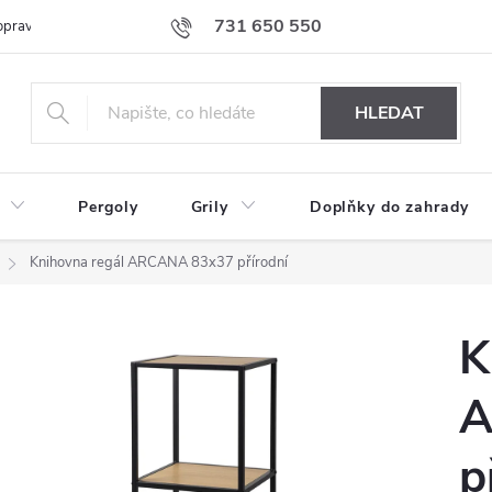
731 650 550
prava nábytku k Vám
Podmínky ochrany osobních údajů
Formulář 
HLEDAT
Pergoly
Grily
Doplňky do zahrady
Knihovna regál ARCANA 83x37 přírodní
K
A
p