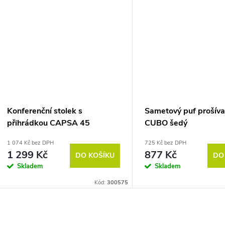
Konferenční stolek s
Sametový puf prošív
přihrádkou CAPSA 45
CUBO šedý
přírodní
1 074 Kč bez DPH
725 Kč bez DPH
1 299 Kč
877 Kč
DO KOŠÍKU
DO
Skladem
Skladem
Kód:
300575