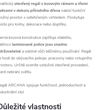
raktický
otevřený regál s kovovým rámem a třemi
olicemi v dekoru přírodního dřeva
nabízí funkční
ložný prostor s odlehčeným vzhledem. Poskytuje
ísto pro knihy, dekorace nebo doplňky.
erná kovová konstrukce zajišťuje stabilitu,
atímco
laminované police jsou snadno
držovatelné
a odolné vůči běžnému používání. Regál
e hodí do obývacího pokoje, pracovny nebo vstupního
rostoru.
Určitě oceníte vzdušné otevřené provedení,
teré nebrání světlu.
egál ARCANA spojuje funkčnost, jednoduchost a
ndustriální styl.
Důležité vlastnosti