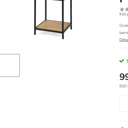
Kód 
Ocel
barv
Deta
9
826 
Měr
cena