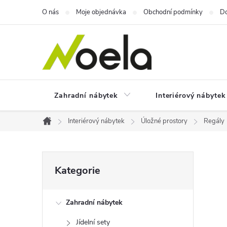
Přejít
O nás
Moje objednávka
Obchodní podmínky
Do
na
obsah
Zahradní nábytek
Interiérový nábytek
Interiérový nábytek
Úložné prostory
Regály
Domů
P
Přeskočit
Kategorie
kategorie
o
Zahradní nábytek
s
Jídelní sety