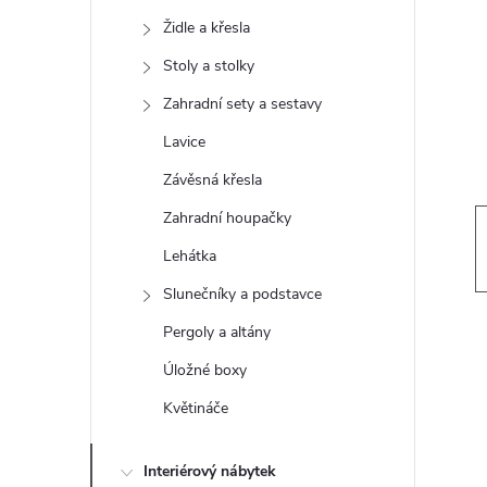
t
Židle a křesla
r
Stoly a stolky
Zahradní sety a sestavy
a
Lavice
n
Závěsná křesla
Zahradní houpačky
n
Lehátka
í
Slunečníky a podstavce
Pergoly a altány
p
Úložné boxy
a
Květináče
n
Interiérový nábytek