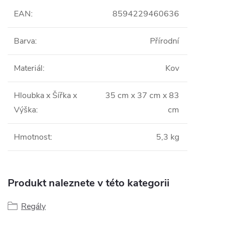
EAN
:
8594229460636
Barva
:
Přírodní
Materiál
:
Kov
Hloubka x Šířka x
35 cm x 37 cm x 83
Výška
:
cm
Hmotnost
:
5,3 kg
Produkt naleznete v této kategorii
Regály