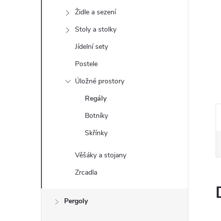
e
Židle a sezení
l
Stoly a stolky
Jídelní sety
Postele
Úložné prostory
Regály
Botníky
Skřínky
Věšáky a stojany
Zrcadla
Pergoly