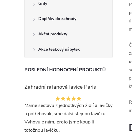
Grily
P
p
Doplňky do zahrady
ú
m
Akční produkty
Č
Akce teakový nábytek
z
u
POSLEDNÍ HODNOCENÍ PRODUKTŮ
s
p
k
Zahradní ratanová lavice Paris
R
Máme sestavu z jednotlivých židlí a lavičky
i
a potřebovali jsme další stejnou lavičku.
Vyhovuje nám, proto jsme koupili
totožnou lavičku.