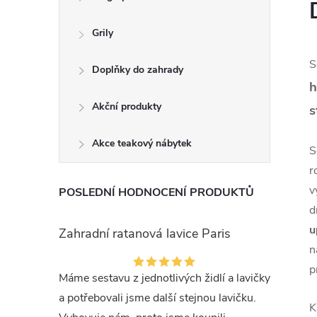
Grily
S
Doplňky do zahrady
h
Akční produkty
s
Akce teakový nábytek
S
r
v
POSLEDNÍ HODNOCENÍ PRODUKTŮ
d
u
Zahradní ratanová lavice Paris
n
p
Máme sestavu z jednotlivých židlí a lavičky
a potřebovali jsme další stejnou lavičku.
K