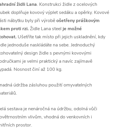
ahradní židli Lana
. Konstrukci židle z ocelových
rubek doplňuje kovový výplet sedáku a opěrky. Kovové
ásti nábytku byly při výrobě
ošetřeny práškovým
akem proti rzi.
Židle Lana steel
je možné
tohovat.
Ušetříte tak místo při jejich uskladnění, kdy
idle jednoduše naskládáte na sebe. Jednoduchý
tohovatelný design židle s pevnými kovovými
odručkami je velmi praktický a navíc zajímavě
ypadá. Nosnost činí až 100 kg.
nadná údržba zásluhou použití omyvatelných
ateriálů.
elá sestava je nenáročná na údržbu, odolná vůči
ovětrnostním vlivům, vhodná do venkovních i
nitřních prostor.