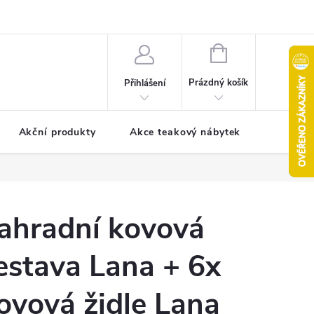
pro reklamaci
Formulář pro odstoupení od smlouvy
NÁKUPNÍ
KOŠÍK
Prázdný košík
Přihlášení
Akční produkty
Akce teakový nábytek
Kontak
ahradní kovová
estava Lana + 6x
ovová židle Lana