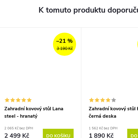
K tomuto produktu doporuču
–21 %
3 190 Kč
Zahradní kovový stůl Lana
Zahradní kovový stůl 
steel - hranatý
černá deska
2 065 Kč bez DPH
1 562 Kč bez DPH
2 499 Kč
1 890 Kč
DO KOŠÍKU
DO