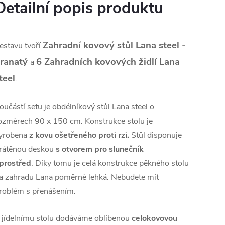
Detailní popis produktu
Zahradní kovový stůl Lana steel -
estavu tvoří
ranatý
6 Zahradních kovových židlí Lana
a
teel
.
oučástí setu je obdélníkový stůl Lana steel o
ozměrech 90 x 150 cm. Konstrukce stolu je
yrobena
z kovu ošetřeného proti rzi.
Stůl disponuje
rátěnou deskou
s otvorem pro slunečník
prostřed
. Díky tomu je celá konstrukce pěkného stolu
a zahradu Lana poměrně lehká. Nebudete mít
roblém s přenášením.
 jídelnímu stolu dodáváme oblíbenou
celokovovou