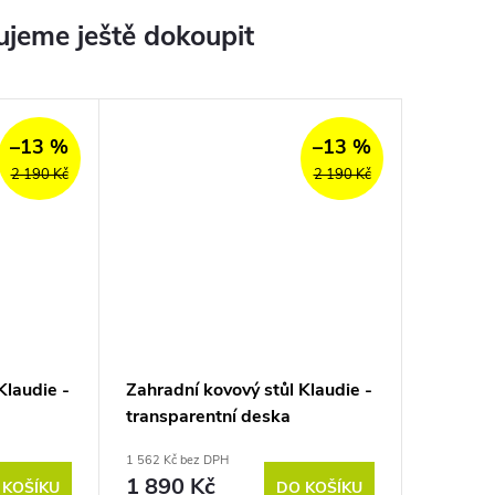
jeme ještě dokoupit
–13 %
–13 %
2 190 Kč
2 190 Kč
Klaudie -
Zahradní kovový stůl Klaudie -
transparentní deska
1 562 Kč bez DPH
1 890 Kč
 KOŠÍKU
DO KOŠÍKU