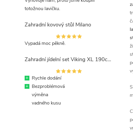
Vyhovuje nám, proto jsme koupili
z
totožnou lavičku.
t
č
Zahradní kovový stůl Milano
l
s
Vypadá moc pěkně.
ž
s
Zahradní jídelní set Viking XL 190cm + 8x kovová židle Ramada
p
v
+
Rychle dodání
+
Bezproblémová
S
výměna
m
vadného kusu
C
p
v