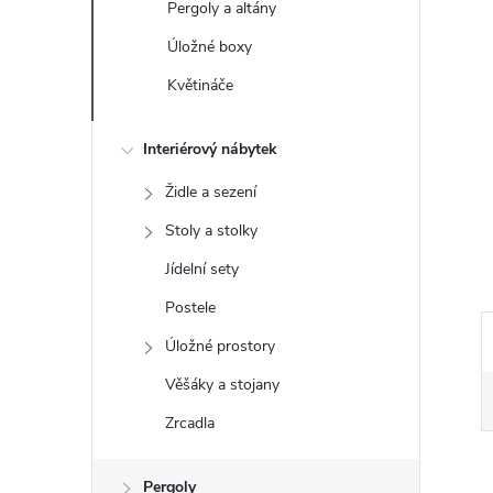
Pergoly a altány
e
Úložné boxy
l
Květináče
Interiérový nábytek
Židle a sezení
Stoly a stolky
Jídelní sety
Postele
Úložné prostory
Věšáky a stojany
Zrcadla
Pergoly