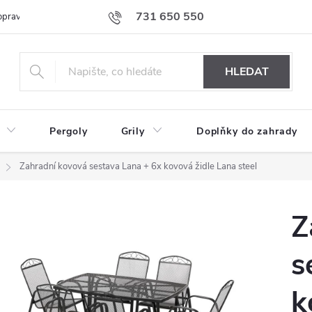
731 650 550
prava nábytku k Vám
Podmínky ochrany osobních údajů
Formulář 
HLEDAT
Pergoly
Grily
Doplňky do zahrady
Zahradní kovová sestava Lana + 6x kovová židle Lana steel
Z
s
k