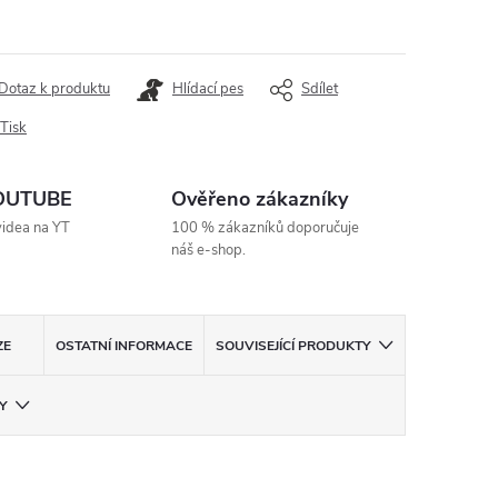
ná
:
Dotaz k produktu
Hlídací pes
Sdílet
Tisk
YOUTUBE
Ověřeno zákazníky
videa na YT
100 % zákazníků doporučuje
náš e-shop.
ZE
OSTATNÍ INFORMACE
SOUVISEJÍCÍ PRODUKTY
Y