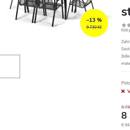
s
–13 %
9 730 Kč
Kód 
Zahr
Sest
židl
mater
Pol
V
9 73
8
6 94