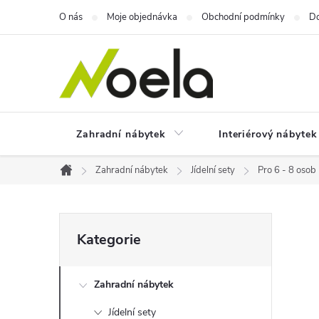
Přejít
O nás
Moje objednávka
Obchodní podmínky
Do
na
obsah
Zahradní nábytek
Interiérový nábytek
Zahradní nábytek
Jídelní sety
Pro 6 - 8 osob
Domů
P
Přeskočit
Kategorie
kategorie
o
Zahradní nábytek
s
Jídelní sety