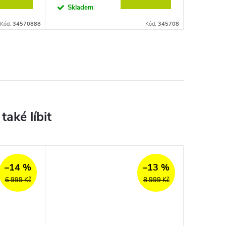
Skladem
Kód:
34570888
Kód:
345708
–14 %
–13 %
6 999 Kč
8 999 Kč