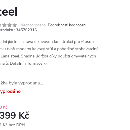
teel
Neohodnoceno
Podrobnosti hodnocení
produktu:
345702316
adní jídelní sestava s kovovou konstrukcí pro 6 osob.
avu tvoří moderní kovový stůl a pohodlné stohovatelné
e Lana steel. Snadná údržba díky použití omyvatelných
iálů.
Detailní informace
ožka byla vyprodána…
yprodáno
0 Kč
 399 Kč
1 Kč bez DPH