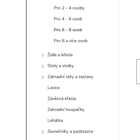
t
Pro 2 - 4 osoby
r
Pro 4 - 6 osob
Pro 6 - 8 osob
a
Pro 8 a více osob
n
Židle a křesla
n
Stoly a stolky
Zahradní sety a sestavy
í
Lavice
p
Závěsná křesla
Zahradní houpačky
a
Lehátka
n
Slunečníky a podstavce