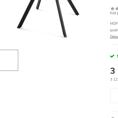
Kód 
MDF 
podn
Deta
3
3 12
Měr
cena