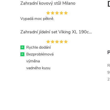
Zahradní kovový stůl Milano
Vypadá moc pěkně.
Zahradní jídelní set Viking XL 190cm + 8x kovová židle Ramada
+
Rychle dodání
P
+
Bezproblémová
výměna
R
vadného kusu
9
2