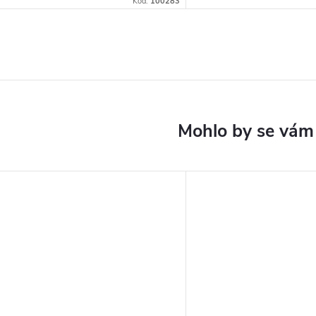
Kód:
100283