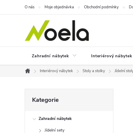
Přejít
O nás
Moje objednávka
Obchodní podmínky
Do
na
obsah
Zahradní nábytek
Interiérový nábytek
Interiérový nábytek
Stoly a stolky
Jídelní stol
Domů
P
Přeskočit
Kategorie
kategorie
o
Zahradní nábytek
s
Jídelní sety