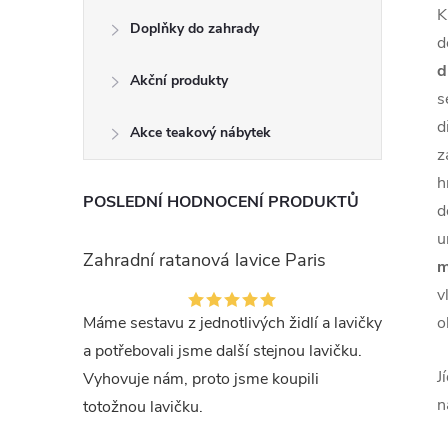
K
Doplňky do zahrady
d
d
Akční produkty
s
d
Akce teakový nábytek
z
h
POSLEDNÍ HODNOCENÍ PRODUKTŮ
d
u
Zahradní ratanová lavice Paris
m
v
Máme sestavu z jednotlivých židlí a lavičky
o
a potřebovali jsme další stejnou lavičku.
J
Vyhovuje nám, proto jsme koupili
n
totožnou lavičku.