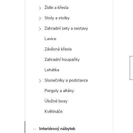
t
Židle a křesla
r
Stoly a stolky
Zahradní sety a sestavy
a
Lavice
n
Závěsná křesla
Zahradní houpačky
n
Lehátka
í
Slunečníky a podstavce
Pergoly a altány
p
Úložné boxy
a
Květináče
n
Interiérový nábytek