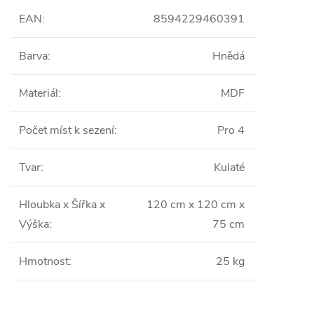
EAN
:
8594229460391
Barva
:
Hnědá
Materiál
:
MDF
Počet míst k sezení
:
Pro 4
Tvar
:
Kulaté
Hloubka x Šířka x
120 cm x 120 cm x
Výška
:
75 cm
Hmotnost
:
25 kg