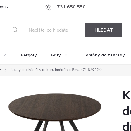
731 650 550
prava nábytku k Vám
Podmínky ochrany osobních údajů
Formulář 
HLEDAT
Pergoly
Grily
Doplňky do zahrady
y
Kulatý jídelní stůl v dekoru hnědého dřeva GYRUS 120
K
d
d