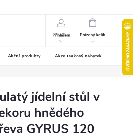
pro reklamaci
Formulář pro odstoupení od smlouvy
NÁKUPNÍ
KOŠÍK
Prázdný košík
Přihlášení
Akční produkty
Akce teakový nábytek
Kontak
ulatý jídelní stůl v
ekoru hnědého
řeva GYRUS 120