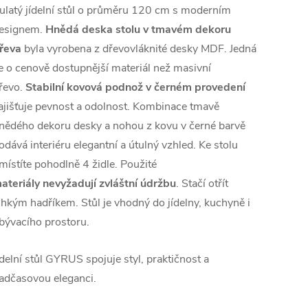
ulatý jídelní stůl o průměru 120 cm s moderním
esignem.
Hnědá deska stolu v tmavém dekoru
řeva
byla vyrobena z dřevovláknité desky MDF. Jedná
e o cenově dostupnější materiál než masivní
řevo.
Stabilní kovová podnož v černém provedení
ajišťuje pevnost a odolnost. Kombinace tmavě
nědého dekoru desky a nohou z kovu v černé barvě
odává interiéru elegantní a útulný vzhled. Ke stolu
místíte pohodlně 4 židle. Použité
ateriály nevyžadují zvláštní údržbu
. Stačí otřít
lhkým hadříkem. Stůl je vhodný do jídelny, kuchyně i
bývacího prostoru.
ídelní stůl GYRUS spojuje styl, praktičnost a
adčasovou eleganci.