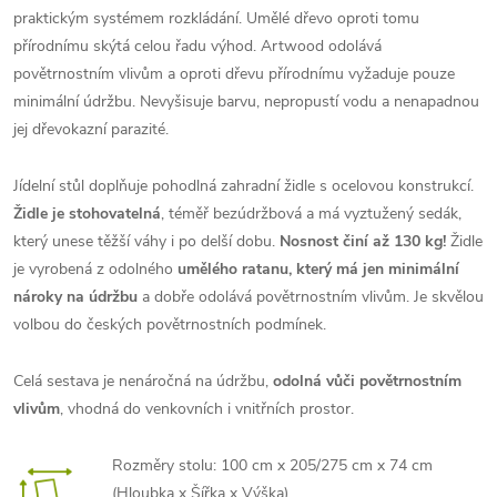
praktickým systémem rozkládání. Umělé dřevo oproti tomu
přírodnímu skýtá celou řadu výhod. Artwood odolává
povětrnostním vlivům a oproti dřevu přírodnímu vyžaduje pouze
minimální údržbu. Nevyšisuje barvu, nepropustí vodu a nenapadnou
jej dřevokazní parazité.
Jídelní stůl doplňuje pohodlná zahradní židle s ocelovou konstrukcí.
Židle je stohovatelná
, téměř bezúdržbová a má vyztužený sedák,
který unese těžší váhy i po delší dobu.
Nosnost činí až 130 kg!
Židle
je vyrobená z odolného
umělého ratanu, který má jen minimální
nároky na údržbu
a dobře odolává povětrnostním vlivům. Je skvělou
volbou do českých povětrnostních podmínek.
Celá sestava je nenáročná na údržbu,
odolná vůči povětrnostním
vlivům
, vhodná do venkovních i vnitřních prostor.
Rozměry stolu: 100 cm x 205/275 cm x 74 cm
(Hloubka x Šířka x Výška)