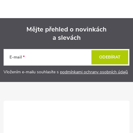
Mějte přehled o novinkách
a slevách
Z
á
E-mail
ODEBÍRAT
p
Vložením e-mailu souhlasíte s
podmínkami ochrany osobních údajů
a
t
í