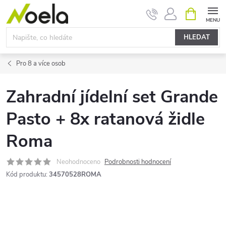
Přejít
NÁKUPNÍ
KOŠÍK
na
obsah
HLEDAT
Pro 8 a více osob
Zahradní jídelní set Grande
Pasto + 8x ratanová židle
Roma
Neohodnoceno
Podrobnosti hodnocení
Kód produktu:
34570528ROMA