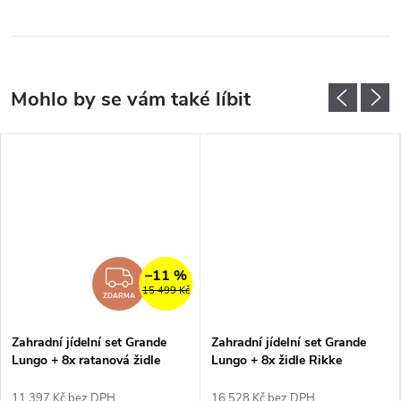
–11 %
MA
ZDARMA
15 499 Kč
ZDARMA
Zahradní jídelní set Grande
Zahradní jídelní set Grande
Lungo + 8x ratanová židle
Lungo + 8x židle Rikke
Roma
11 397 Kč bez DPH
16 528 Kč bez DPH