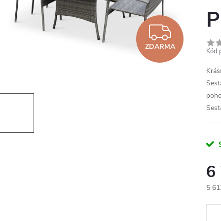
P
ZDAR
ZDARMA
Kód 
Krás
Sest
poho
Ses
6
5 61
Měr
cena