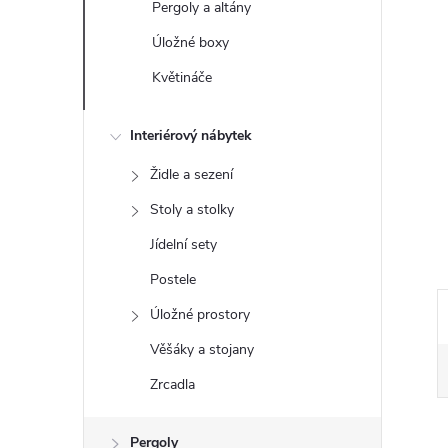
Pergoly a altány
e
Úložné boxy
l
Květináče
Interiérový nábytek
Židle a sezení
Stoly a stolky
Jídelní sety
Postele
Úložné prostory
Věšáky a stojany
Zrcadla
Pergoly