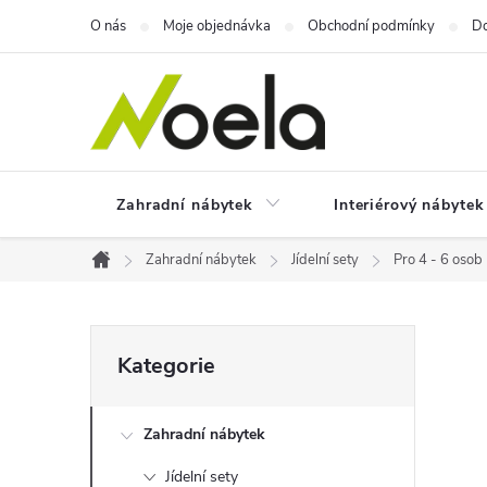
Přejít
O nás
Moje objednávka
Obchodní podmínky
Do
na
obsah
Zahradní nábytek
Interiérový nábytek
Zahradní nábytek
Jídelní sety
Pro 4 - 6 osob
Domů
P
Přeskočit
Kategorie
kategorie
o
Zahradní nábytek
s
Jídelní sety