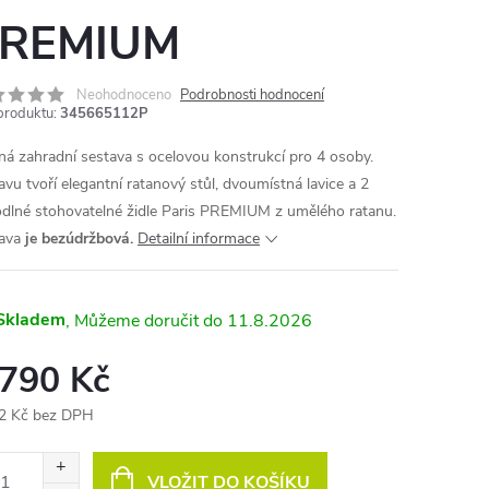
REMIUM
MA
Neohodnoceno
Podrobnosti hodnocení
produktu:
345665112P
ná zahradní sestava s ocelovou konstrukcí pro 4 osoby.
avu tvoří elegantní ratanový stůl, dvoumístná lavice a 2
dlné stohovatelné židle Paris PREMIUM z umělého ratanu.
tava
je bezúdržbová.
Detailní informace
Skladem
11.8.2026
 790 Kč
2 Kč bez DPH
ná
:
VLOŽIT DO KOŠÍKU