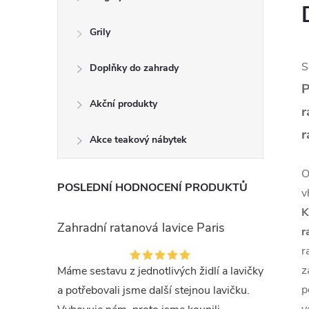
Grily
S
Doplňky do zahrady
P
Akční produkty
r
r
Akce teakový nábytek
O
POSLEDNÍ HODNOCENÍ PRODUKTŮ
v
K
Zahradní ratanová lavice Paris
r
r
z
Máme sestavu z jednotlivých židlí a lavičky
p
a potřebovali jsme další stejnou lavičku.