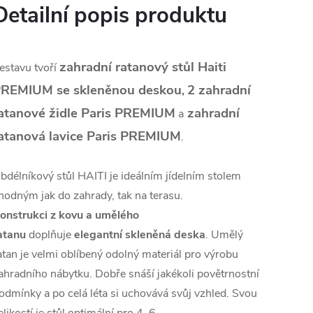
Detailní popis produktu
zahradní ratanový stůl Haiti
estavu tvoří
REMIUM se skleněnou deskou
2
zahradní
,
atanové židle Paris PREMIUM
zahradní
a
atanová lavice Paris PREMIUM
.
bdélníkový stůl HAITI je ideálním jídelním stolem
hodným jak do zahrady, tak na terasu.
onstrukci z kovu a umělého
atanu
doplňuje
elegantní skleněná deska
. Umělý
atan je velmi oblíbený odolný materiál pro výrobu
ahradního nábytku. Dobře snáší jakékoli povětrnostní
odmínky a po celá léta si uchovává svůj vzhled. Svou