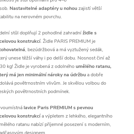
elikostí je stůl optimální pro 4–6
sob.
Nastavitelné adaptéry u nohou
zajistí větší
tabilitu na nerovném povrchu.
ídelní stůl doplňují 2 pohodlné zahradní
židle s
celovou konstrukcí
. Židle PARIS PREMIUM je
tohovatelná
, bezúdržbová a má vyztužený sedák,
terý unese těžší váhy i po delší dobu. Nosnost činí až
30 kg!
Židle je vyrobená z odolného
umělého ratanu,
terý má jen minimální nároky na údržbu
a dobře
dolává povětrnostním vlivům. Je skvělou volbou do
eských povětrnostních podmínek.
voumístná
lavice Paris PREMIUM s
pevnou
celovou konstrukcí
a výpletem z lehkého, elegantního
mělého ratanu nabízí příjemné posezení s moderním,
adčasovým designem.