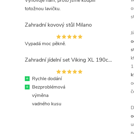
v
Vyhovuje nám, proto jsme koupili
o
totožnou lavičku.
s
Zahradní kovový stůl Milano
J
o
Vypadá moc pěkně.
s
k
Zahradní jídelní set Viking XL 190cm + 8x kovová židle Ramada
1
k
+
Rychle dodání
o
+
Bezproblémová
č
výměna
vadného kusu
D
o
u
n