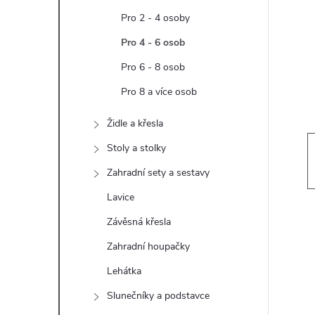
t
Pro 2 - 4 osoby
r
Pro 4 - 6 osob
Pro 6 - 8 osob
a
Pro 8 a více osob
n
Židle a křesla
n
Stoly a stolky
Zahradní sety a sestavy
í
Lavice
p
Závěsná křesla
Zahradní houpačky
a
Lehátka
n
Slunečníky a podstavce