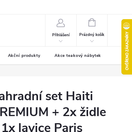
pro reklamaci
Formulář pro odstoupení od smlouvy
NÁKUPNÍ
KOŠÍK
Prázdný košík
Přihlášení
Akční produkty
Akce teakový nábytek
Kontak
ahradní set Haiti
REMIUM + 2x židle
 1x lavice Paris