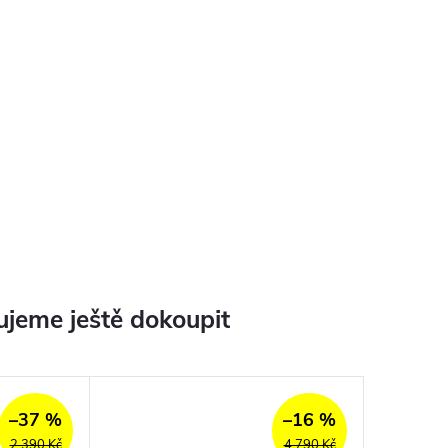
jeme ještě dokoupit
–37 %
–16 %
2 390 Kč
4 790 Kč