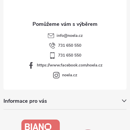
í
info
@
noela.cz
731 650 550
731 650 550
https://www.facebook.com/noela.cz
noela.cz
Informace pro vás