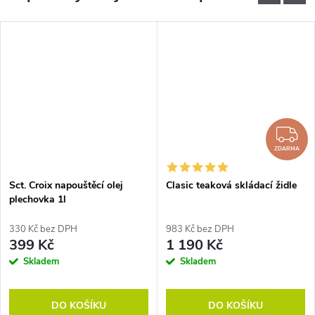
Z
ZDARMA
Sct. Croix napouštěcí olej
Clasic teaková skládací židle
plechovka 1l
330 Kč bez DPH
983 Kč bez DPH
399 Kč
1 190 Kč
Skladem
Skladem
DO KOŠÍKU
DO KOŠÍKU