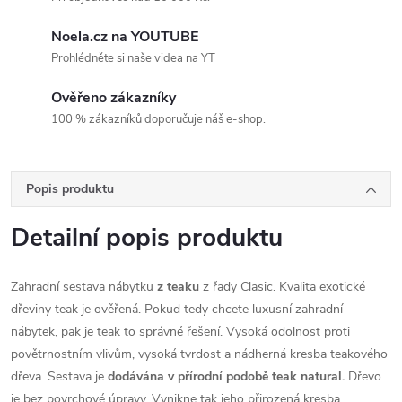
Noela.cz na YOUTUBE
Prohlédněte si naše videa na YT
Ověřeno zákazníky
100 % zákazníků doporučuje náš e-shop.
Popis produktu
Detailní popis produktu
Zahradní sestava nábytku
z teaku
z řady Clasic. Kvalita exotické
dřeviny teak je ověřená. Pokud tedy chcete luxusní zahradní
nábytek, pak je teak to správné řešení. Vysoká odolnost proti
povětrnostním vlivům, vysoká tvrdost a nádherná kresba teakového
dřeva. Sestava je
dodávána v přírodní podobě teak natural.
Dřevo
je bez povrchové úpravy. Vynikne tak jeho přirozená kresba.