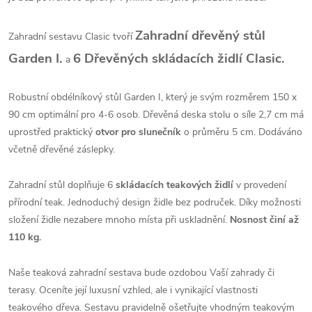
Zahradní dřevěný stůl
Zahradní sestavu Clasic tvoří
Garden I.
6 Dřevěných skládacích židlí Clasic.
a
Robustní obdélníkový stůl Garden I, který je svým rozměrem 150 x
90 cm optimální pro 4-6 osob. Dřevěná deska stolu o síle 2,7 cm má
uprostřed praktický
otvor pro slunečník
o průměru 5 cm. Dodáváno
včetně dřevěné záslepky.
Zahradní stůl doplňuje 6
skládacích teakových židlí
v provedení
přírodní teak. Jednoduchý design židle bez područek. Díky možnosti
složení židle nezabere mnoho místa při uskladnění.
Nosnost činí až
110 kg.
Naše teaková zahradní sestava bude ozdobou Vaší zahrady či
terasy. Oceníte její luxusní vzhled, ale i vynikající vlastnosti
teakového dřeva. Sestavu pravidelně ošetřujte vhodným teakovým