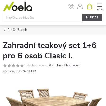
Přejít
NÁKUPNÍ
KOŠÍK
na
obsah
HLEDAT
Pro 6 - 8 osob
Zahradní teakový set 1+6
pro 6 osob Clasic I.
Neohodnoceno
Podrobnosti hodnocení
Kód produktu:
3459172