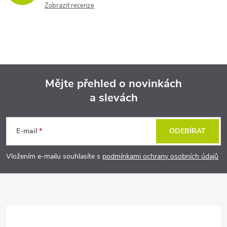
Zobrazit recenze
Mějte přehled o novinkách
a slevách
Z
á
E-mail
ODEBÍRAT
p
Vložením e-mailu souhlasíte s
podmínkami ochrany osobních údajů
a
t